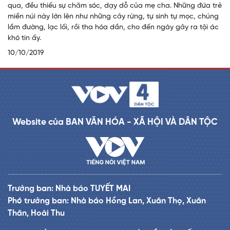
qua, đều thiếu sự chăm sóc, dạy dỗ của mẹ cha. Những đứa trẻ
miền núi này lớn lên như những cây rừng, tự sinh tự mọc, chúng
lầm đường, lạc lối, rồi tha hóa dần, cho đến ngày gây ra tội ác
khó tin ấy.
10/10/2019
Website của BAN VĂN HÓA - XÃ HỘI VÀ DÂN TỘC
Trưởng ban: Nhà báo TUYẾT MAI
Phó trưởng ban: Nhà báo Hồng Lan, Xuân Thọ, Xuân
Thân, Hoài Thu