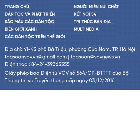
TRANG CHỦ
NGƯỜI MIỀN NÚI CHẤT
DÂN TỘC VÀ PHÁT TRIỂN
KẾT NỐI 54
SẮC MÀU CÁC DÂN TỘC
TRI THỨC BẢN ĐỊA
BIÊN GIỚI XANH
MULTIMEDIA
CÁC DÂN TỘC TRÊN THẾ GIỚI
Địa chỉ: 41-43 phố Bà Triệu, phường Cửa Nam, TP. Hà Nội
toasoanvov.vn@gmail.com | toasoan@vovnews.vn
Điện thoại: 84-24-39365555
Giấy phép báo Điện tử VOV số 564/GP-BTTTT của Bộ
Thông tin và Truyền thông cấp ngày 03/12/2016