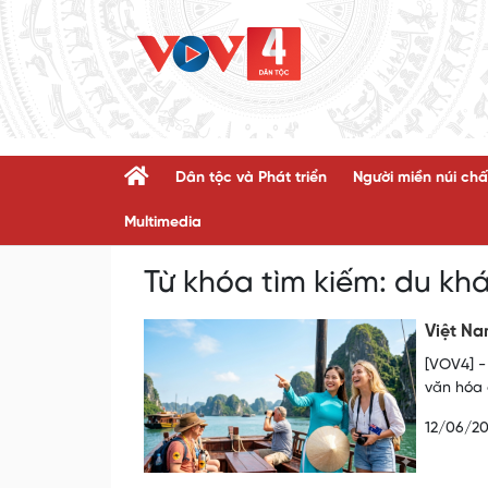
Dân tộc và Phát triển
Người miền núi chấ
Multimedia
Từ khóa tìm kiếm:
du khá
Việt Na
[VOV4] -
văn hóa 
12/06/2