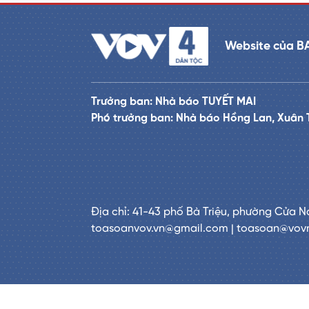
Website của B
Trưởng ban: Nhà báo TUYẾT MAI
Phó trưởng ban: Nhà báo Hồng Lan, Xuân 
Địa chỉ: 41-43 phố Bà Triệu, phường Cửa N
toasoanvov.vn@gmail.com | toasoan@vov