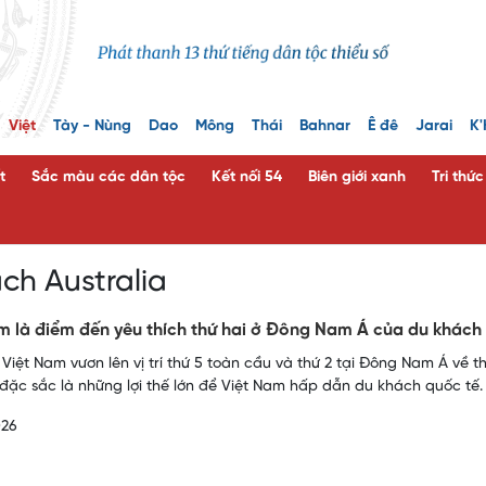
Việt
Tày - Nùng
Dao
Mông
Thái
Bahnar
Ê đê
Jarai
K'
t
Sắc màu các dân tộc
Kết nối 54
Biên giới xanh
Tri thứ
ch Australia
m là điểm đến yêu thích thứ hai ở Đông Nam Á của du khách
 Việt Nam vươn lên vị trí thứ 5 toàn cầu và thứ 2 tại Đông Nam Á về t
đặc sắc là những lợi thế lớn để Việt Nam hấp dẫn du khách quốc tế.
026