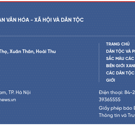
AN VĂN HÓA - XÃ HỘI VÀ DÂN TỘC
TRANG CHỦ
Thọ, Xuân Thân, Hoài Thu
DÂN TỘC VÀ P
SẮC MÀU CÁC
BIÊN GIỚI XAN
CÁC DÂN TỘC 
GIỚI
am, TP. Hà Nội
Điện thoại: 84-
news.vn
39365555
Giấy phép báo 
Thông tin và Tr