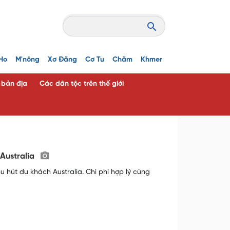
Ho
M'nông
Xơ Đăng
Cơ Tu
Chăm
Khmer
c bản địa
Các dân tộc trên thế giới
 Australia
hu hút du khách Australia. Chi phí hợp lý cùng