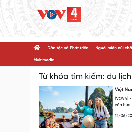
Dân tộc và Phát triển
Người miền núi chấ
Multimedia
Từ khóa tìm kiếm:
du lịc
Việt Na
[VOV4] -
văn hóa 
12/06/2