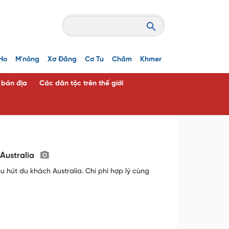
Ho
M'nông
Xơ Đăng
Cơ Tu
Chăm
Khmer
c bản địa
Các dân tộc trên thế giới
 Australia
hu hút du khách Australia. Chi phí hợp lý cùng