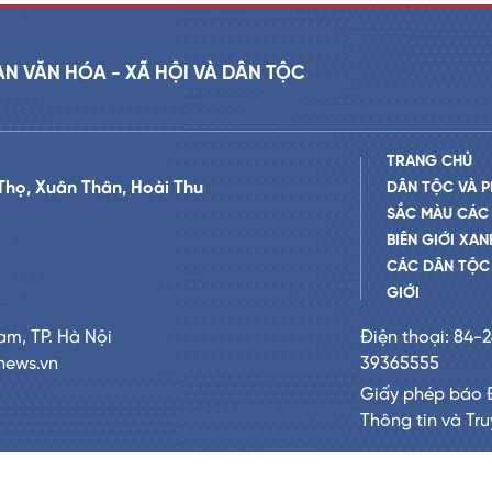
AN VĂN HÓA - XÃ HỘI VÀ DÂN TỘC
TRANG CHỦ
Thọ, Xuân Thân, Hoài Thu
DÂN TỘC VÀ P
SẮC MÀU CÁC
BIÊN GIỚI XAN
CÁC DÂN TỘC 
GIỚI
am, TP. Hà Nội
Điện thoại: 84-
news.vn
39365555
Giấy phép báo 
Thông tin và Tr