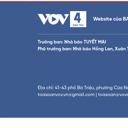
Website của B
Trưởng ban: Nhà báo TUYẾT MAI
Phó trưởng ban: Nhà báo Hồng Lan, Xuân 
Địa chỉ: 41-43 phố Bà Triệu, phường Cửa N
toasoanvov.vn@gmail.com | toasoan@vov