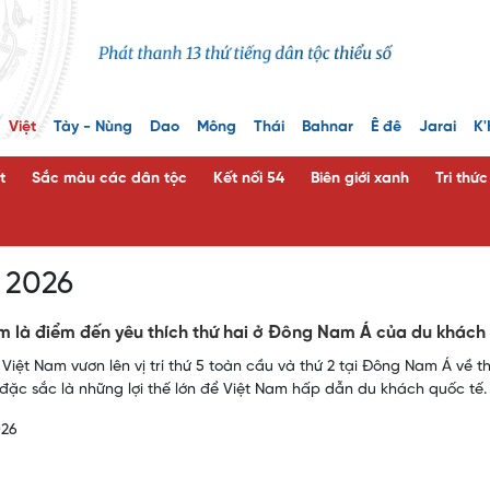
Việt
Tày - Nùng
Dao
Mông
Thái
Bahnar
Ê đê
Jarai
K'
t
Sắc màu các dân tộc
Kết nối 54
Biên giới xanh
Tri thứ
h 2026
m là điểm đến yêu thích thứ hai ở Đông Nam Á của du khách
 Việt Nam vươn lên vị trí thứ 5 toàn cầu và thứ 2 tại Đông Nam Á về t
đặc sắc là những lợi thế lớn để Việt Nam hấp dẫn du khách quốc tế.
026