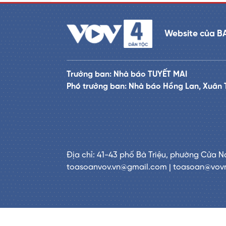
Website của B
Trưởng ban: Nhà báo TUYẾT MAI
Phó trưởng ban: Nhà báo Hồng Lan, Xuân 
Địa chỉ: 41-43 phố Bà Triệu, phường Cửa N
toasoanvov.vn@gmail.com | toasoan@vov