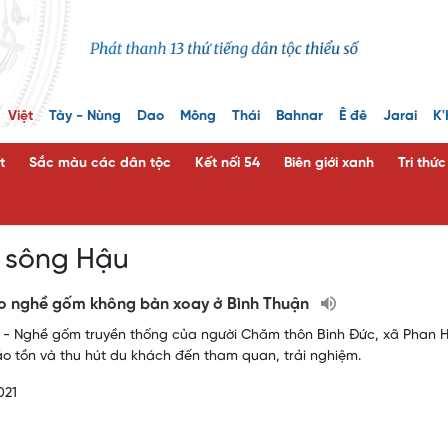
Việt
Tày - Nùng
Dao
Mông
Thái
Bahnar
Ê đê
Jarai
K'
t
Sắc màu các dân tộc
Kết nối 54
Biên giới xanh
Tri thứ
h sông Hậu
o nghề gốm không bàn xoay ở Bình Thuận
- Nghề gốm truyền thống của người Chăm thôn Bình Đức, xã Phan H
ảo tồn và thu hút du khách đến tham quan, trải nghiệm.
021