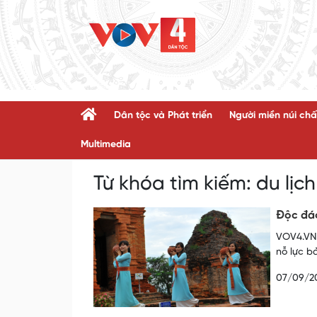
Dân tộc và Phát triển
Người miền núi chấ
Multimedia
Từ khóa tìm kiếm:
du lịc
Độc đá
VOV4.VN 
nỗ lực b
07/09/2