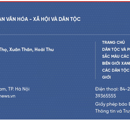
AN VĂN HÓA - XÃ HỘI VÀ DÂN TỘC
TRANG CHỦ
Thọ, Xuân Thân, Hoài Thu
DÂN TỘC VÀ P
SẮC MÀU CÁC
BIÊN GIỚI XAN
CÁC DÂN TỘC 
GIỚI
am, TP. Hà Nội
Điện thoại: 84-
news.vn
39365555
Giấy phép báo 
Thông tin và Tr