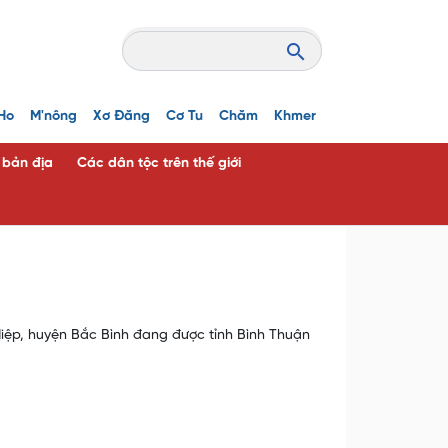
Ho
M'nông
Xơ Đăng
Cơ Tu
Chăm
Khmer
c bản địa
Các dân tộc trên thế giới
iệp, huyện Bắc Bình đang được tỉnh Bình Thuận