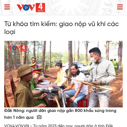
Từ khóa tìm kiếm:
giao nộp vũ khí các
loại
Đắk Nông: người dân giao nộp gần 800 khẩu súng trong
hơn 1 năm qua
VOV4.VOV.VN - Từ năm 2023 đến nay, người dân ở tỉnh Đắk