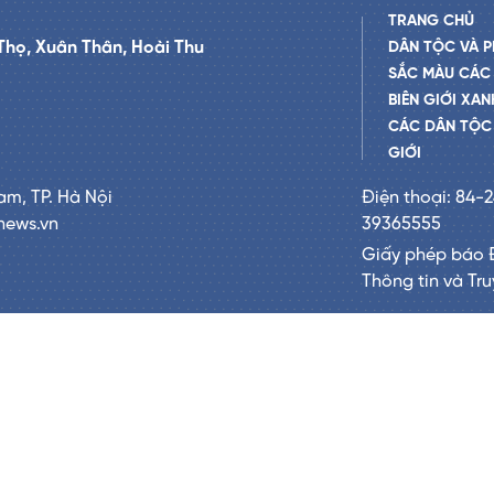
TRANG CHỦ
Thọ, Xuân Thân, Hoài Thu
DÂN TỘC VÀ P
SẮC MÀU CÁC
BIÊN GIỚI XAN
CÁC DÂN TỘC 
GIỚI
am, TP. Hà Nội
Điện thoại: 84-
news.vn
39365555
Giấy phép báo 
Thông tin và Tr