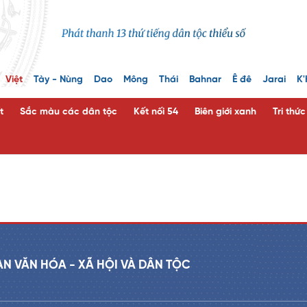
Việt
Tày - Nùng
Dao
Mông
Thái
Bahnar
Ê đê
Jarai
K'
t
Sắc màu các dân tộc
Kết nối 54
Biên giới xanh
Tri thứ
a
AN VĂN HÓA - XÃ HỘI VÀ DÂN TỘC