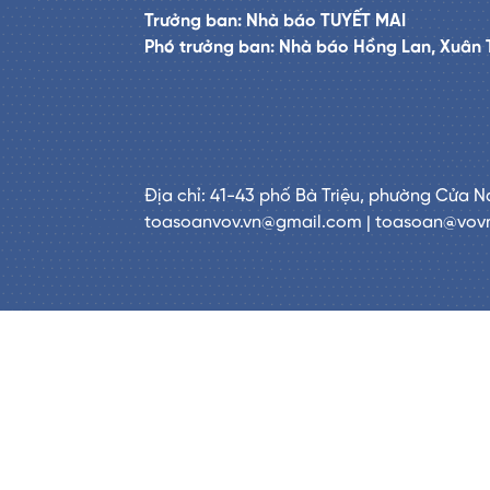
Trưởng ban: Nhà báo TUYẾT MAI
Phó trưởng ban: Nhà báo Hồng Lan, Xuân 
Địa chỉ: 41-43 phố Bà Triệu, phường Cửa N
toasoanvov.vn@gmail.com | toasoan@vov