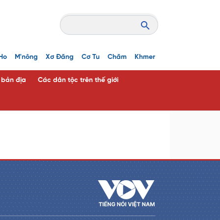
Ho
M'nông
Xơ Đăng
Cơ Tu
Chăm
Khmer
c bản địa
Các dân tộc trên thế giới