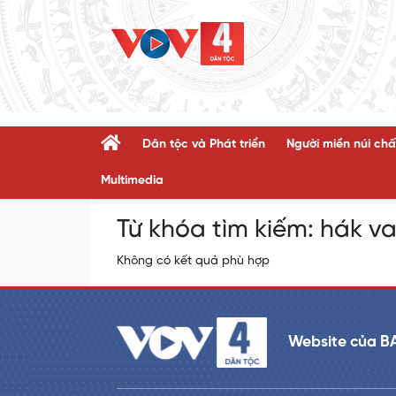
Dân tộc và Phát triển
Người miền núi chấ
Multimedia
Từ khóa tìm kiếm:
hák v
Không có kết quả phù hợp
Website của B