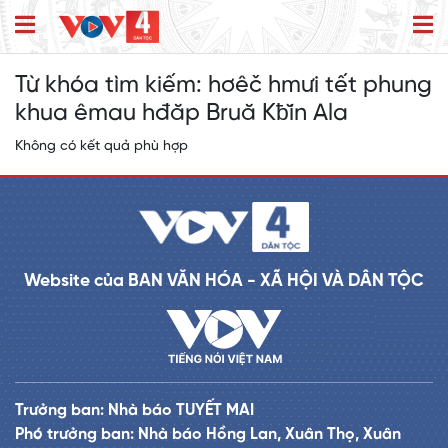
Từ khóa tìm kiếm:
hơêč hmưi tết phung
khua êmau hđăp Bruă Kƀĭn Ala
Không có kết quả phù hợp
Website của BAN VĂN HÓA - XÃ HỘI VÀ DÂN TỘC
Trưởng ban: Nhà báo TUYẾT MAI
Phó trưởng ban: Nhà báo Hồng Lan, Xuân Thọ, Xuân