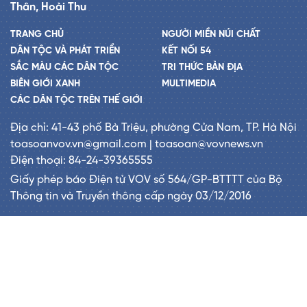
Thân, Hoài Thu
TRANG CHỦ
NGƯỜI MIỀN NÚI CHẤT
DÂN TỘC VÀ PHÁT TRIỂN
KẾT NỐI 54
SẮC MÀU CÁC DÂN TỘC
TRI THỨC BẢN ĐỊA
BIÊN GIỚI XANH
MULTIMEDIA
CÁC DÂN TỘC TRÊN THẾ GIỚI
Địa chỉ: 41-43 phố Bà Triệu, phường Cửa Nam, TP. Hà Nội
toasoanvov.vn@gmail.com | toasoan@vovnews.vn
Điện thoại: 84-24-39365555
Giấy phép báo Điện tử VOV số 564/GP-BTTTT của Bộ
Thông tin và Truyền thông cấp ngày 03/12/2016