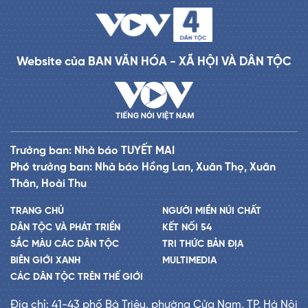
Website của BAN VĂN HÓA - XÃ HỘI VÀ DÂN TỘC
Trưởng ban: Nhà báo TUYẾT MAI
Phó trưởng ban: Nhà báo Hồng Lan, Xuân Thọ, Xuân
Thân, Hoài Thu
TRANG CHỦ
NGƯỜI MIỀN NÚI CHẤT
DÂN TỘC VÀ PHÁT TRIỂN
KẾT NỐI 54
SẮC MÀU CÁC DÂN TỘC
TRI THỨC BẢN ĐỊA
BIÊN GIỚI XANH
MULTIMEDIA
CÁC DÂN TỘC TRÊN THẾ GIỚI
Địa chỉ: 41-43 phố Bà Triệu, phường Cửa Nam, TP. Hà Nội