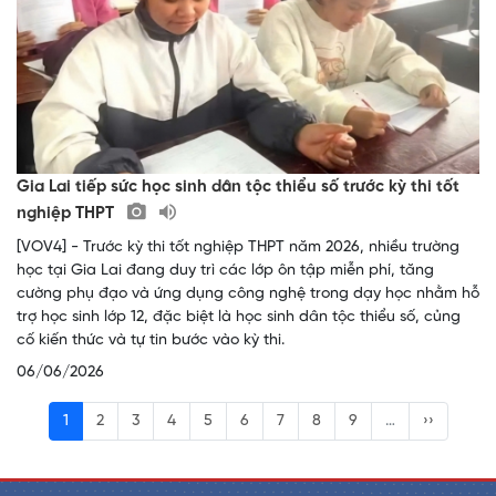
Gia Lai tiếp sức học sinh dân tộc thiểu số trước kỳ thi tốt
nghiệp THPT
[VOV4] - Trước kỳ thi tốt nghiệp THPT năm 2026, nhiều trường
học tại Gia Lai đang duy trì các lớp ôn tập miễn phí, tăng
cường phụ đạo và ứng dụng công nghệ trong dạy học nhằm hỗ
trợ học sinh lớp 12, đặc biệt là học sinh dân tộc thiểu số, củng
cố kiến thức và tự tin bước vào kỳ thi.
06/06/2026
1
2
3
4
5
6
7
8
9
…
››