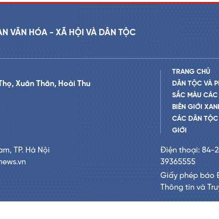
AN VĂN HÓA - XÃ HỘI VÀ DÂN TỘC
TRANG CHỦ
Thọ, Xuân Thân, Hoài Thu
DÂN TỘC VÀ P
SẮC MÀU CÁC
BIÊN GIỚI XAN
CÁC DÂN TỘC 
GIỚI
am, TP. Hà Nội
Điện thoại: 84-
news.vn
39365555
Giấy phép báo 
Thông tin và Tr