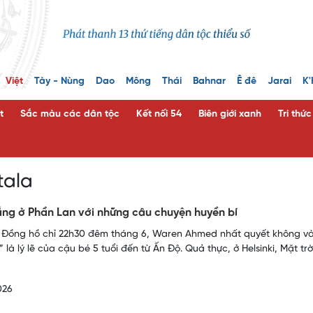
Việt
Tày - Nùng
Dao
Mông
Thái
Bahnar
Ê đê
Jarai
K'
t
Sắc màu các dân tộc
Kết nối 54
Biên giới xanh
Tri thứ
tala
ng ở Phần Lan với những câu chuyện huyền bí
 Đồng hồ chỉ 22h30 đêm tháng 6, Waren Ahmed nhất quyết không vào
 là lý lẽ của cậu bé 5 tuổi đến từ Ấn Độ. Quả thực, ở Helsinki, Mặt 
026