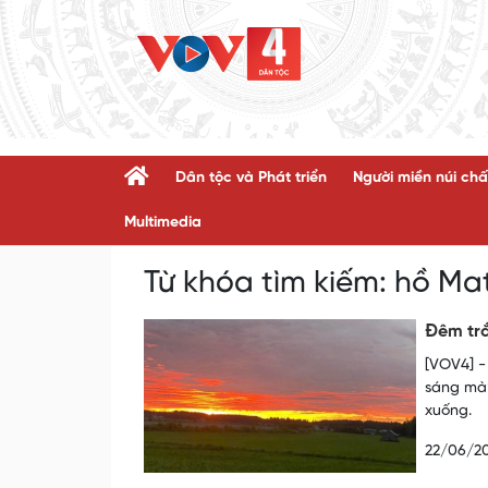
Dân tộc và Phát triển
Người miền núi chấ
Multimedia
Từ khóa tìm kiếm:
hồ Ma
Đêm trắ
[VOV4] -
sáng mà”
xuống.
22/06/2