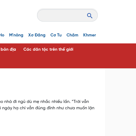
Ho
M'nông
Xơ Đăng
Cơ Tu
Chăm
Khmer
c bản địa
Các dân tộc trên thế giới
 nhà đi ngủ dù mẹ nhắc nhiều lần. “Trời vẫn
trời ngày hạ chí vẫn đủng đỉnh như chưa muốn lặn