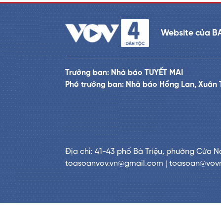
Website của B
Trưởng ban: Nhà báo TUYẾT MAI
Phó trưởng ban: Nhà báo Hồng Lan, Xuân 
Địa chỉ: 41-43 phố Bà Triệu, phường Cửa N
toasoanvov.vn@gmail.com | toasoan@vov