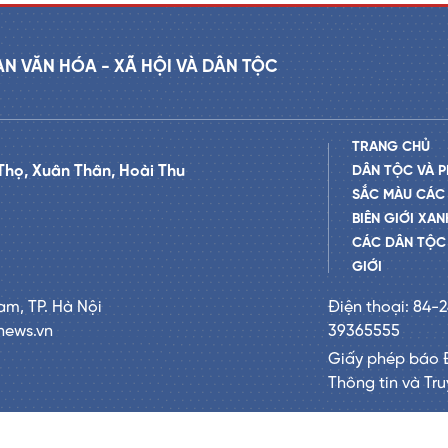
AN VĂN HÓA - XÃ HỘI VÀ DÂN TỘC
TRANG CHỦ
Thọ, Xuân Thân, Hoài Thu
DÂN TỘC VÀ P
SẮC MÀU CÁC
BIÊN GIỚI XAN
CÁC DÂN TỘC 
GIỚI
am, TP. Hà Nội
Điện thoại: 84-
news.vn
39365555
Giấy phép báo 
Thông tin và Tr