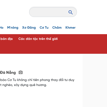
Ho
M'nông
Xơ Đăng
Cơ Tu
Chăm
Khmer
c bản địa
Các dân tộc trên thế giới
n Đà Nẵng
ào Cơ Tu không chỉ tiên phong thay đổi tư duy
át nghèo, xây dựng quê hương.