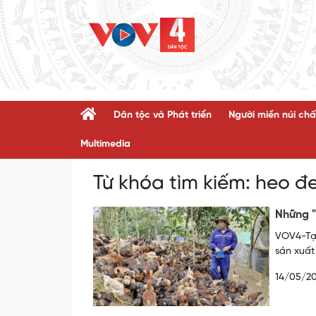
Dân tộc và Phát triển
Người miền núi chấ
Multimedia
Từ khóa tìm kiếm:
heo đ
Những "
VOV4-Tại
sản xuất
14/05/2