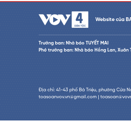
Website của B
Trưởng ban: Nhà báo TUYẾT MAI
Phó trưởng ban: Nhà báo Hồng Lan, Xuân 
Địa chỉ: 41-43 phố Bà Triệu, phường Cửa N
toasoanvov.vn@gmail.com | toasoan@vov