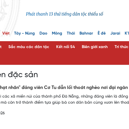
Việt
Tày - Nùng
Dao
Mông
Thái
Bahnar
Ê đê
Jarai
K'
t
Sắc màu các dân tộc
Kết nối 54
Biên giới xanh
Tri thứ
en đặc sản
hạt nhân" đảng viên Cơ Tu dẫn lối thoát nghèo nơi đại ngà
 các xã miền núi của thành phố Đà Nẵng, những đảng viên là đồng b
 mà còn trở thành điểm tựa giúp bà con dân bản cùng vươn lên tho
026