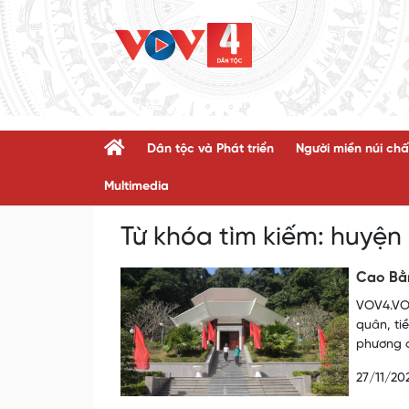
Dân tộc và Phát triển
Người miền núi chấ
Multimedia
Từ khóa tìm kiếm:
huyện
Cao Bằn
VOV4.VOV
quân, ti
phương c
27/11/20