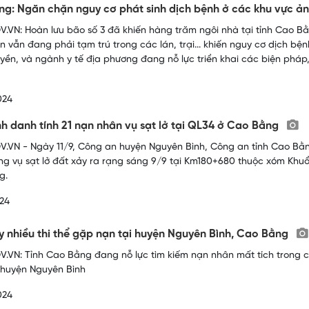
g: Ngăn chặn nguy cơ phát sinh dịch bệnh ở các khu vực ản
.VN: Hoàn lưu bão số 3 đã khiến hàng trăm ngôi nhà tại tỉnh Cao B
n vẫn đang phải tạm trú trong các lán, trại... khiến nguy cơ dịch bệ
yền, và ngành y tế địa phương đang nỗ lực triển khai các biện pháp
024
h danh tính 21 nạn nhân vụ sạt lở tại QL34 ở Cao Bằng
.VN - Ngày 11/9, Công an huyện Nguyên Bình, Công an tỉnh Cao Bằn
ng vụ sạt lở đất xảy ra rạng sáng 9/9 tại Km180+680 thuộc xóm Khuổ
g.
24
y nhiều thi thể gặp nạn tại huyện Nguyên Bình, Cao Bằng
.VN: Tỉnh Cao Bằng đang nỗ lực tìm kiếm nạn nhân mất tích trong các
 huyện Nguyên Bình
024