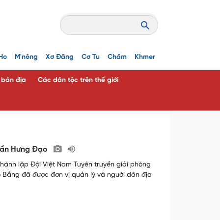
Ho
M'nông
Xơ Đăng
Cơ Tu
Chăm
Khmer
c bản địa
Các dân tộc trên thế giới
Trần Hưng Đạo
 thành lập Đội Việt Nam Tuyên truyền giải phóng
o Bằng đã được đơn vị quản lý và người dân địa