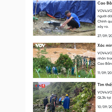
Cao Bằn
VOV4.VOV
người dâ
Chính qu
xảy ra.
27/09/2
Xác min
VOV4.VOV
nhân tro
Cao Bằn
11/09/20
Tìm thấ
VOV4.VOV
QL34 tại
10/09/2