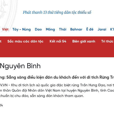
Việt
Tày - Nùng
Dao
Mông
Thái
Bahnar
Ê đê
Jarai
K'
t
Sắc màu các dân tộc
Kết nối 54
Biên giới xanh
Tri thứ
 Nguyên Bình
g: Sẵng sàng điều kiện đón du khách đến với di tích Rừng 
.VN - Khu di tích lịch sử quốc gia đặc biệt rừng Trần Hưng Đạo, nơi
ền thân Quân đội Nhân dân Việt Nam tại huyện Nguyên Bình, tỉnh Ca
huẩn bị chu đáo, sẵn sàng đón khách tham quan.
24