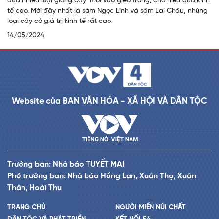
đưa nhiều loại giống cây mới vào gieo trồng, cho hiệu quả kinh
tế cao. Mới đây nhất là sâm Ngọc Linh và sâm Lai Châu, những
loại cây có giá trị kinh tế rất cao.
14/05/2024
Website của BAN VĂN HÓA - XÃ HỘI VÀ DÂN TỘC
Trưởng ban: Nhà báo TUYẾT MAI
Phó trưởng ban: Nhà báo Hồng Lan, Xuân Thọ, Xuân
Thân, Hoài Thu
TRANG CHỦ
NGƯỜI MIỀN NÚI CHẤT