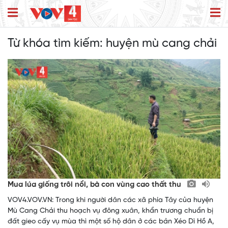
Từ khóa tìm kiếm:
huyện mù cang chải
Mua lúa giống trôi nổi, bà con vùng cao thất thu
VOV4.VOV.VN: Trong khi người dân các xã phía Tây của huyện
Mù Cang Chải thu hoạch vụ đông xuân, khẩn trương chuẩn bị
đất gieo cấy vụ mùa thì một số hộ dân ở các bản Xéo Dì Hồ A,