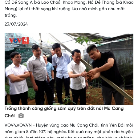
Cồ Dề Sang A (xã Lao Chải), Khao Mang, Nả Dề Thàng (xã Khao
Mang) lại rất thất vọng khi ruộng lúa nhà mình gần như mất
trắng.
23/07/2024
Trồng thành công giống sâm quý trên đất núi Mù Cang
Chải
VOV4.VOV.VN - Huyện vùng cao Mù Cang Chải, tỉnh Yên Bái mỗi
năm giảm 8 đến 10% hộ nghèo. Kết quả này một phần do huyện