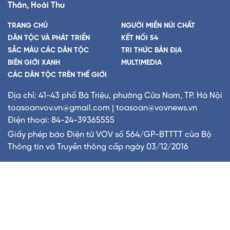
Thân, Hoài Thu
TRANG CHỦ
NGƯỜI MIỀN NÚI CHẤT
DÂN TỘC VÀ PHÁT TRIỂN
KẾT NỐI 54
SẮC MÀU CÁC DÂN TỘC
TRI THỨC BẢN ĐỊA
BIÊN GIỚI XANH
MULTIMEDIA
CÁC DÂN TỘC TRÊN THẾ GIỚI
Địa chỉ: 41-43 phố Bà Triệu, phường Cửa Nam, TP. Hà Nội
toasoanvov.vn@gmail.com | toasoan@vovnews.vn
Điện thoại: 84-24-39365555
Giấy phép báo Điện tử VOV số 564/GP-BTTTT của Bộ
Thông tin và Truyền thông cấp ngày 03/12/2016