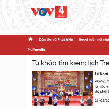
Dân tộc và Phát triển
Người miền núi chấ
Multimedia
Từ khóa tìm kiếm:
lịch Tr
Lễ Khai
VOV4.VOV
là một h
đó phải 
26/02/2