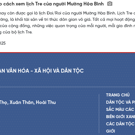
 cách xem lịch Tre của người Mường Hòa Bình
 hay còn được gọi là lịch Đoi/Roi của người Mường Hòa Bình. Lịch Tre
ờng, là khối tài sản về tri thức dân gian vô giá. Tất cả mọi hoạt độn
ội của cộng đồng, những việc quan trọng của mỗi người, mỗi gia đìn
 của bộ lịch Tre.
025
AN VĂN HÓA - XÃ HỘI VÀ DÂN TỘC
TRANG CHỦ
Thọ, Xuân Thân, Hoài Thu
DÂN TỘC VÀ P
SẮC MÀU CÁC
BIÊN GIỚI XAN
CÁC DÂN TỘC 
GIỚI