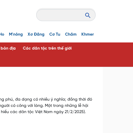
Ho
M'nông
Xơ Đăng
Cơ Tu
Chăm
Khmer
c bản địa
Các dân tộc trên thế giới
g phú, đa dạng có nhiều ý nghĩa; đồng thời đó
người có công với làng. Một trong những lễ hội
 hiểu các dân tộc Việt Nam ngày 21/2/2025).