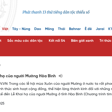
Việt
Tày - Nùng
Dao
Mông
Thái
Bahnar
Ê đê
Jarai
K'
t
Sắc màu các dân tộc
Kết nối 54
Biên giới xanh
Tri thứ
e
 hạ của người Mường Hòa Bình
.VN: Trong các lễ hội mùa Xuân của người Mường ở nước ta rất phon
ình thức sinh hoạt cộng đồng, thể hiện lòng thành kính đối với những 
kể đến Lễ Khai hạ của người Mưởng ở tỉnh Hòa Bình (Chương trình tìm
025