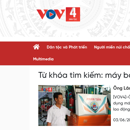
Dân tộc và Phát triển
Người miền núi chấ
Multimedia
Từ khóa tìm kiếm:
máy b
Ông Lâm
[VOV4]-Ô
dụng máy
lao động
03/06/2