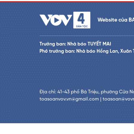
Website của B
Trưởng ban: Nhà báo TUYẾT MAI
Phó trưởng ban: Nhà báo Hồng Lan, Xuân 
Địa chỉ: 41-43 phố Bà Triệu, phường Cửa N
toasoanvov.vn@gmail.com | toasoan@vov