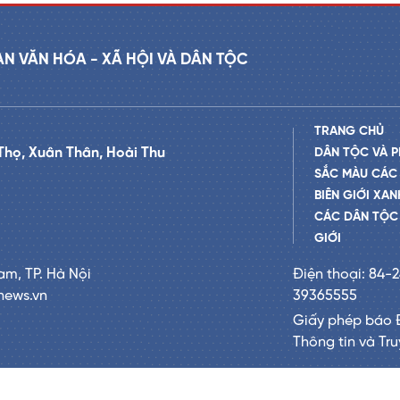
AN VĂN HÓA - XÃ HỘI VÀ DÂN TỘC
TRANG CHỦ
Thọ, Xuân Thân, Hoài Thu
DÂN TỘC VÀ P
SẮC MÀU CÁC
BIÊN GIỚI XAN
CÁC DÂN TỘC 
GIỚI
am, TP. Hà Nội
Điện thoại: 84-
news.vn
39365555
Giấy phép báo 
Thông tin và Tr