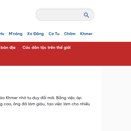
Ho
M'nông
Xơ Đăng
Cơ Tu
Chăm
Khmer
c bản địa
Các dân tộc trên thế giới
ào Khmer nhờ tư duy đổi mới. Bằng việc áp
g cao, ông đã làm giàu, tạo việc làm cho nhiều