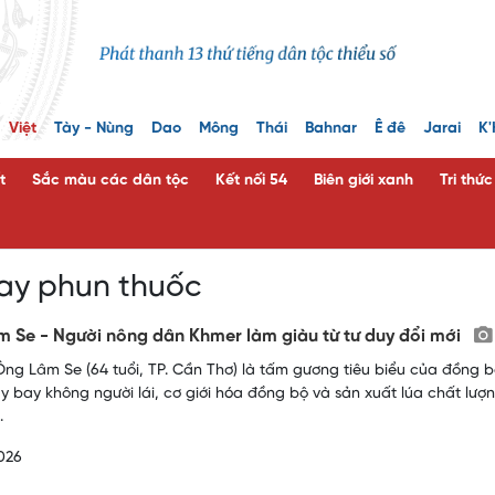
Việt
Tày - Nùng
Dao
Mông
Thái
Bahnar
Ê đê
Jarai
K'
t
Sắc màu các dân tộc
Kết nối 54
Biên giới xanh
Tri thứ
ay phun thuốc
 Se - Người nông dân Khmer làm giàu từ tư duy đổi mới
ng Lâm Se (64 tuổi, TP. Cần Thơ) là tấm gương tiêu biểu của đồng b
 bay không người lái, cơ giới hóa đồng bộ và sản xuất lúa chất lượn
.
026