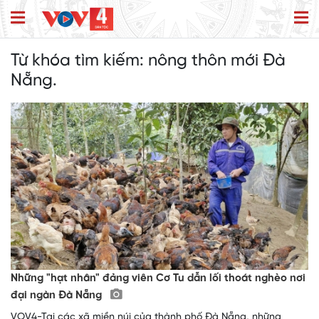
Từ khóa tìm kiếm:
nông thôn mới Đà
Nẵng.
Những "hạt nhân" đảng viên Cơ Tu dẫn lối thoát nghèo nơi
đại ngàn Đà Nẵng
VOV4-Tại các xã miền núi của thành phố Đà Nẵng, những