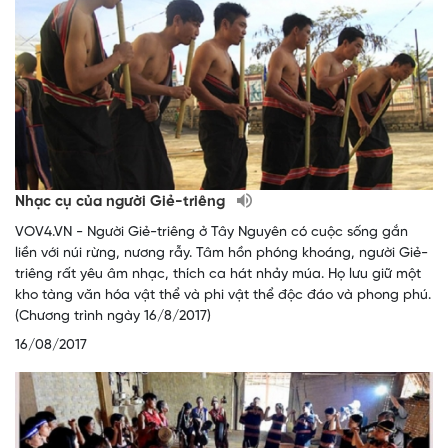
Nhạc cụ của người Giẻ-triêng
VOV4.VN - Người Giẻ-triêng ở Tây Nguyên có cuộc sống gắn
liền với núi rừng, nương rẫy. Tâm hồn phóng khoáng, người Giẻ-
triêng rất yêu âm nhạc, thích ca hát nhảy múa. Họ lưu giữ một
kho tàng văn hóa vật thể và phi vật thể độc đáo và phong phú.
(Chương trình ngày 16/8/2017)
16/08/2017