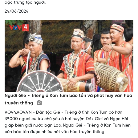
đặc trưng tộc người.
24/06/2024
Người Gié - Triêng ở Kon Tum bảo tồn và phát huy văn hoá
truyền thống
VOV4.VOV.VN - Dân tộc Gié - Triêng ở tỉnh Kon Tum có hơn
39.000 người cư trú chủ yếu ở hai huyện Đăk Glei và Ngọc Hồi
giáp biên giới nước bạn Lào. Người Gié - Triêng ở Kon Tum hiện
còn bảo tồn được nhiều nét văn hóa truyền thống.