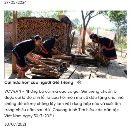
27/05/2024
Củi hứa hôn của người Giẻ triêng
VOV4.VN - Những bó củi mà các cô gái Giẻ triêng chuẩn bị
được coi là đồ sính lễ, là của hồi môn mà cô dâu tặng cho nhà
chồng để bố mẹ chồng lấy làm vật dụng bếp núc và sưởi ấm
trong nhiều năm sau đó. (Chương trình Tìm hiểu các dân tộc
Việt Nam ngày 30/7/2021)
30/07/2021