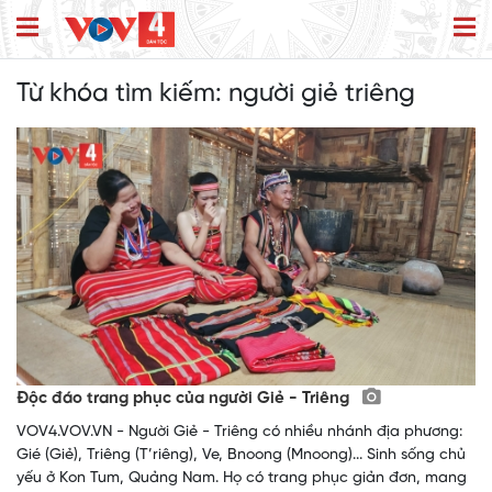
Từ khóa tìm kiếm:
người giẻ triêng
Độc đáo trang phục của người Giẻ - Triêng
VOV4.VOV.VN - Người Giẻ - Triêng có nhiều nhánh địa phương:
Gié (Giẻ), Triêng (T’riêng), Ve, Bnoong (Mnoong)... Sinh sống chủ
yếu ở Kon Tum, Quảng Nam. Họ có trang phục giản đơn, mang