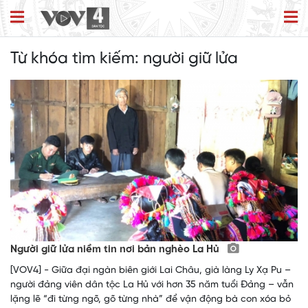
Từ khóa tìm kiếm:
người giữ lửa
Người giữ lửa niềm tin nơi bản nghèo La Hủ
[VOV4] - Giữa đại ngàn biên giới Lai Châu, già làng Ly Xạ Pu –
người đảng viên dân tộc La Hủ với hơn 35 năm tuổi Đảng – vẫn
lặng lẽ “đi từng ngõ, gõ từng nhà” để vận động bà con xóa bỏ