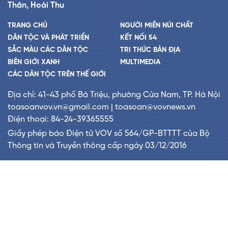
Thân, Hoài Thu
TRANG CHỦ
NGƯỜI MIỀN NÚI CHẤT
DÂN TỘC VÀ PHÁT TRIỂN
KẾT NỐI 54
SẮC MÀU CÁC DÂN TỘC
TRI THỨC BẢN ĐỊA
BIÊN GIỚI XANH
MULTIMEDIA
CÁC DÂN TỘC TRÊN THẾ GIỚI
Địa chỉ: 41-43 phố Bà Triệu, phường Cửa Nam, TP. Hà Nội
toasoanvov.vn@gmail.com | toasoan@vovnews.vn
Điện thoại: 84-24-39365555
Giấy phép báo Điện tử VOV số 564/GP-BTTTT của Bộ
Thông tin và Truyền thông cấp ngày 03/12/2016