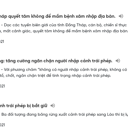
háp quyết tâm không để mầm bệnh xâm nhập địa bàn.
- Dọc các tuyến biên giới của tỉnh Đồng Tháp, cán bộ, chiến sĩ thự
là, mất cảnh giác, quyết tâm không để mầm bệnh xâm nhập địa bàn
21
g: tăng cường ngăn chặn người nhập cảnh trái phép.
- Với phương châm “không có người nhập cảnh trái phép, không có dị
tổ, chốt, ngăn chặn triệt để tình trạng nhập cảnh trái phép.
021
nh trái phép bị bắt giữ
 Ba đối tượng đang băng rừng xuất cảnh trái phép sang Lào thì bị l
021