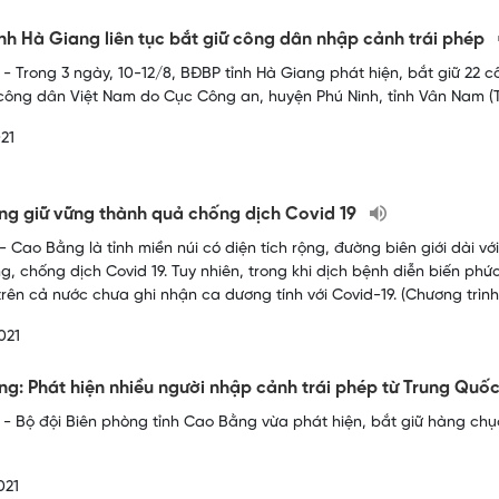
nh Hà Giang liên tục bắt giữ công dân nhập cảnh trái phép
- Trong 3 ngày, 10-12/8, BĐBP tỉnh Hà Giang phát hiện, bắt giữ 22 
công dân Việt Nam do Cục Công an, huyện Phú Ninh, tỉnh Vân Nam (T
21
g giữ vững thành quả chống dịch Covid 19
 Cao Bằng là tỉnh miền núi có diện tích rộng, đường biên giới dài v
g, chống dịch Covid 19. Tuy nhiên, trong khi dịch bệnh diễn biến phức
rên cả nước chưa ghi nhận ca dương tính với Covid-19. (Chương trình
021
g: Phát hiện nhiều người nhập cảnh trái phép từ Trung Quố
- Bộ đội Biên phòng tỉnh Cao Bằng vừa phát hiện, bắt giữ hàng chụ
021