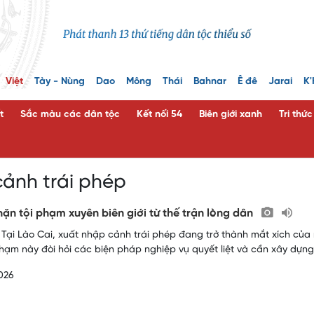
Việt
Tày - Nùng
Dao
Mông
Thái
Bahnar
Ê đê
Jarai
K'
t
Sắc màu các dân tộc
Kết nối 54
Biên giới xanh
Tri thứ
ảnh trái phép
ặn tội phạm xuyên biên giới từ thế trận lòng dân
 Tại Lào Cai, xuất nhập cảnh trái phép đang trở thành mắt xích của
 phạm này đòi hỏi các biện pháp nghiệp vụ quyết liệt và cần xây dựng
026