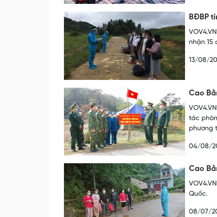
BĐBP tỉ
VOV4.VN 
nhận 15 
13/08/20
Cao Bằn
VOV4.VN-
tác phòn
phương t
04/08/2
Cao Bằn
VOV4.VN 
Quốc.
08/07/2