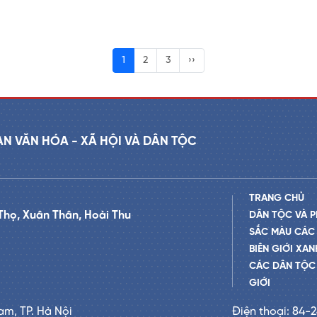
1
2
3
››
AN VĂN HÓA - XÃ HỘI VÀ DÂN TỘC
TRANG CHỦ
Thọ, Xuân Thân, Hoài Thu
DÂN TỘC VÀ P
SẮC MÀU CÁC
BIÊN GIỚI XAN
CÁC DÂN TỘC 
GIỚI
am, TP. Hà Nội
Điện thoại: 84-