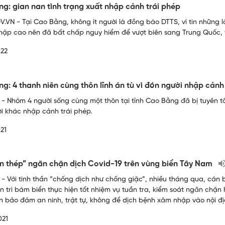
g: gian nan tình trạng xuất nhập cảnh trái phép
.VN - Tại Cao Bằng, không ít người là đồng bào DTTS, vì tin những l
nhập cao nên đã bất chấp nguy hiểm để vượt biên sang Trung Quốc,
022
g: 4 thanh niên cùng thôn lĩnh án tù vì đón người nhập cảnh
- Nhóm 4 người sống cùng một thôn tại tỉnh Cao Bằng đã bị tuyên t
i khác nhập cảnh trái phép.
21
n thép” ngăn chặn dịch Covid-19 trên vùng biển Tây Nam
- Với tinh thần “chống dịch như chống giặc”, nhiều tháng qua, cán 
ên trì bám biển thực hiện tốt nhiệm vụ tuần tra, kiểm soát ngăn chặ
 bảo đảm an ninh, trật tự, không để dịch bệnh xâm nhập vào nội đị
021