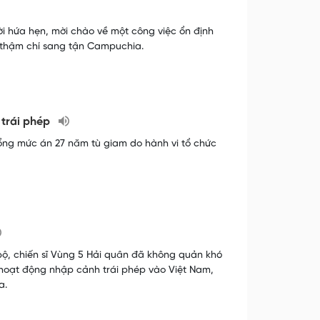
ời hứa hẹn, mời chào về một công việc ổn định
 thậm chí sang tận Campuchia.
 trái phép
ổng mức án 27 năm tù giam do hành vi tổ chức
bộ, chiến sĩ Vùng 5 Hải quân đã không quản khó
n hoạt động nhập cảnh trái phép vào Việt Nam,
a.