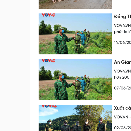
Đồng T
VOV4.VN 
phút lơ 
14/06/20
An Gian
VOV4.VN 
hơn 200 
07/06/2
Xuất cả
VOV.VN -
02/06/2