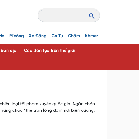
Ho
M'nông
Xơ Đăng
Cơ Tu
Chăm
Khmer
c bản địa
Các dân tộc trên thế giới
 nhiều loại tội phạm xuyên quốc gia. Ngăn chặn
 vững chắc “thế trận lòng dân” nơi biên cương.