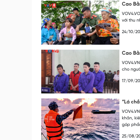
Cao Bằn
VOV4.VOV
với thu 
24/10/2
Cao Bằn
VOV4.VN 
cho ngườ
17/09/20
“Lá chắ
VOV4.VN 
khăn, ki
góp phần
25/08/2