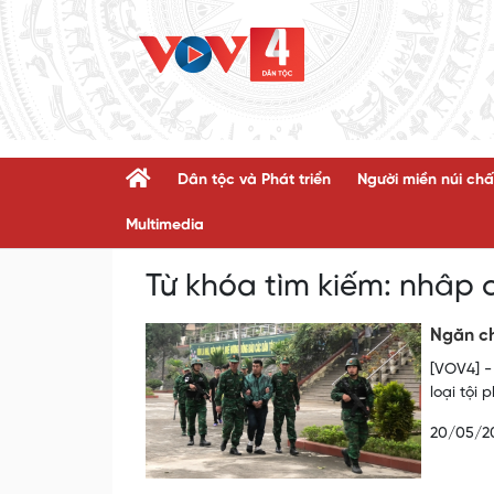
Dân tộc và Phát triển
Người miền núi chấ
Multimedia
Từ khóa tìm kiếm:
nhâp c
Ngăn ch
[VOV4] -
loại tội
20/05/2