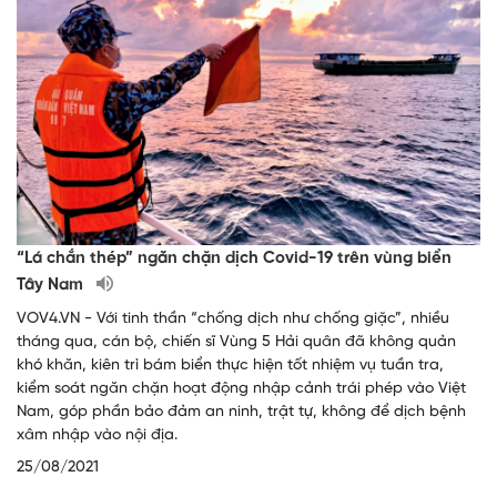
“Lá chắn thép” ngăn chặn dịch Covid-19 trên vùng biển
Tây Nam
VOV4.VN - Với tinh thần “chống dịch như chống giặc”, nhiều
tháng qua, cán bộ, chiến sĩ Vùng 5 Hải quân đã không quản
khó khăn, kiên trì bám biển thực hiện tốt nhiệm vụ tuần tra,
kiểm soát ngăn chặn hoạt động nhập cảnh trái phép vào Việt
Nam, góp phần bảo đảm an ninh, trật tự, không để dịch bệnh
xâm nhập vào nội địa.
25/08/2021