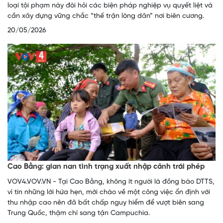
loại tội phạm này đòi hỏi các biện pháp nghiệp vụ quyết liệt và
cần xây dựng vững chắc “thế trận lòng dân” nơi biên cương.
20/05/2026
Cao Bằng: gian nan tình trạng xuất nhập cảnh trái phép
VOV4.VOV.VN - Tại Cao Bằng, không ít người là đồng bào DTTS,
vì tin những lời hứa hẹn, mời chào về một công việc ổn định với
thu nhập cao nên đã bất chấp nguy hiểm để vượt biên sang
Trung Quốc, thậm chí sang tận Campuchia.