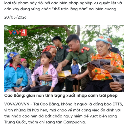
loại tội phạm này đòi hỏi các biện pháp nghiệp vụ quyết liệt và
cần xây dựng vững chắc “thế trận lòng dân” nơi biên cương.
20/05/2026
Cao Bằng: gian nan tình trạng xuất nhập cảnh trái phép
VOV4.VOV.VN - Tại Cao Bằng, không ít người là đồng bào DTTS,
vì tin những lời hứa hẹn, mời chào về một công việc ổn định với
thu nhập cao nên đã bất chấp nguy hiểm để vượt biên sang
Trung Quốc, thậm chí sang tận Campuchia.