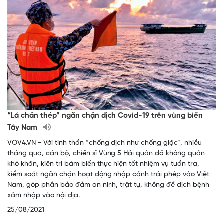
“Lá chắn thép” ngăn chặn dịch Covid-19 trên vùng biển
Tây Nam
VOV4.VN - Với tinh thần “chống dịch như chống giặc”, nhiều
tháng qua, cán bộ, chiến sĩ Vùng 5 Hải quân đã không quản
khó khăn, kiên trì bám biển thực hiện tốt nhiệm vụ tuần tra,
kiểm soát ngăn chặn hoạt động nhập cảnh trái phép vào Việt
Nam, góp phần bảo đảm an ninh, trật tự, không để dịch bệnh
xâm nhập vào nội địa.
25/08/2021