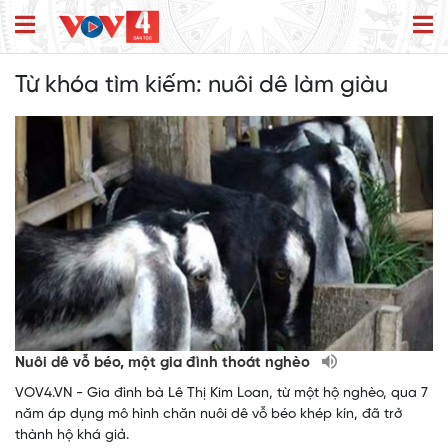
Từ khóa tìm kiếm:
nuôi dê làm giàu
Nuôi dê vỗ béo, một gia đình thoát nghèo
VOV4.VN - Gia đình bà Lê Thị Kim Loan, từ một hộ nghèo, qua 7
năm áp dụng mô hình chăn nuôi dê vỗ béo khép kín, đã trở
thành hộ khá giả.