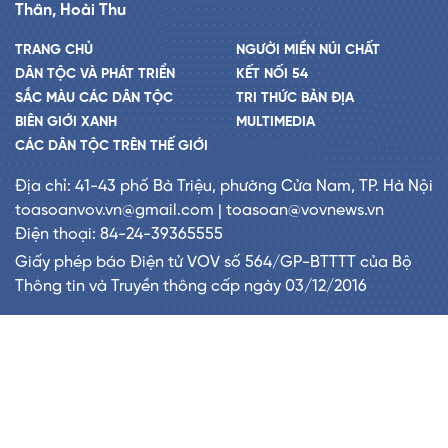
Thân, Hoài Thu
TRANG CHỦ
NGƯỜI MIỀN NÚI CHẤT
DÂN TỘC VÀ PHÁT TRIỂN
KẾT NỐI 54
SẮC MÀU CÁC DÂN TỘC
TRI THỨC BẢN ĐỊA
BIÊN GIỚI XANH
MULTIMEDIA
CÁC DÂN TỘC TRÊN THẾ GIỚI
Địa chỉ: 41-43 phố Bà Triệu, phường Cửa Nam, TP. Hà Nội
toasoanvov.vn@gmail.com | toasoan@vovnews.vn
Điện thoại: 84-24-39365555
Giấy phép báo Điện tử VOV số 564/GP-BTTTT của Bộ
Thông tin và Truyền thông cấp ngày 03/12/2016