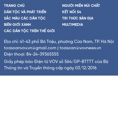
TRANG CHỦ
NGƯỜI MIỀN NÚI CHẤT
DÂN TỘC VÀ PHÁT TRIỂN
KẾT NỐI 54
SẮC MÀU CÁC DÂN TỘC
TRI THỨC BẢN ĐỊA
BIÊN GIỚI XANH
MULTIMEDIA
CÁC DÂN TỘC TRÊN THẾ GIỚI
Địa chỉ: 41-43 phố Bà Triệu, phường Cửa Nam, TP. Hà Nội
toasoanvov.vn@gmail.com | toasoan@vovnews.vn
Điện thoại: 84-24-39365555
Giấy phép báo Điện tử VOV số 564/GP-BTTTT của Bộ
Thông tin và Truyền thông cấp ngày 03/12/2016