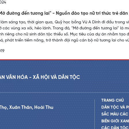
024
Mở đường đến tương lai" - Nguồn đào tạo nữ trí thức trẻ dân
 làm sáng tạo, thời gian qua, Quỹ học bổng Vừ A Dính đi đầu trong v
ở các vùng xa xôi, hẻo lánh. Trong đó, "Mở đường đến tương lai" là 
nh riêng cho nữ sinh dân tộc thiểu số. Mục tiêu của dự án nhằm tạo đ
ó, phát triển tiềm năng, trở thành đội ngũ cán bộ nữ tương lai cho v
019
AN VĂN HÓA - XÃ HỘI VÀ DÂN TỘC
TRANG CHỦ
Thọ, Xuân Thân, Hoài Thu
DÂN TỘC VÀ P
SẮC MÀU CÁC
BIÊN GIỚI XAN
CÁC DÂN TỘC 