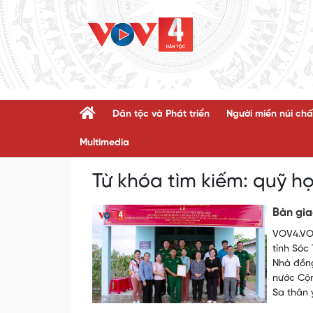
Dân tộc và Phát triển
Người miền núi chấ
Multimedia
Từ khóa tìm kiếm:
quỹ họ
Bàn gia
VOV4.VOV
tỉnh Sóc
Nhà đồng
nước Cộn
Sa thân 