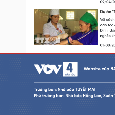
09/04/2
Dự án "
Với cách
dân tộc 
Dính, dà
nghèo kh
01/08/2
Website của B
Trưởng ban: Nhà báo TUYẾT MAI
Phó trưởng ban: Nhà báo Hồng Lan, Xuân 