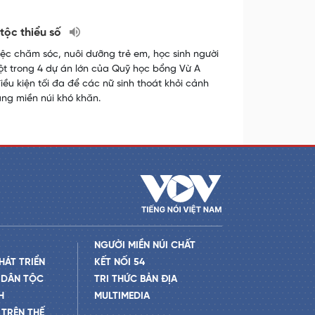
 tộc thiểu số
iệc chăm sóc, nuôi dưỡng trẻ em, học sinh người
một trong 4 dự án lớn của Quỹ học bổng Vừ A
iều kiện tối đa để các nữ sinh thoát khỏi cảnh
ùng miền núi khó khăn.
NGƯỜI MIỀN NÚI CHẤT
HÁT TRIỂN
KẾT NỐI 54
 DÂN TỘC
TRI THỨC BẢN ĐỊA
H
MULTIMEDIA
TRÊN THẾ