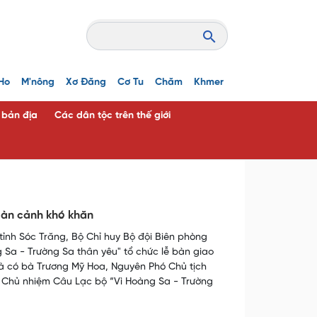
Ho
M'nông
Xơ Đăng
Cơ Tu
Chăm
Khmer
c bản địa
Các dân tộc trên thế giới
oàn cảnh khó khăn
tỉnh Sóc Trăng, Bộ Chỉ huy Bộ đội Biên phòng
 Sa - Trường Sa thân yêu" tổ chức lễ bàn giao
à có bà Trương Mỹ Hoa, Nguyên Phó Chủ tịch
, Chủ nhiệm Câu Lạc bộ “Vì Hoàng Sa - Trường