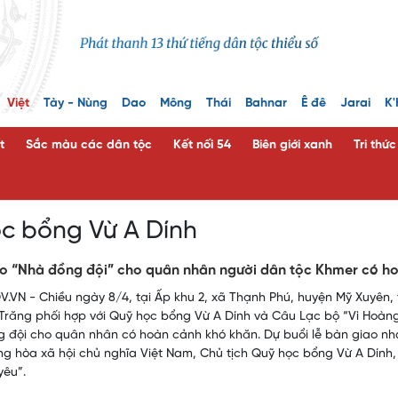
Việt
Tày - Nùng
Dao
Mông
Thái
Bahnar
Ê đê
Jarai
K'
t
Sắc màu các dân tộc
Kết nối 54
Biên giới xanh
Tri thứ
c bổng Vừ A Dính
o “Nhà đồng đội” cho quân nhân người dân tộc Khmer có h
.VN - Chiều ngày 8/4, tại Ấp khu 2, xã Thạnh Phú, huyện Mỹ Xuyên, 
 Trăng phối hợp với Quỹ học bổng Vừ A Dính và Câu Lạc bộ “Vì Hoàng
 đội cho quân nhân có hoàn cảnh khó khăn. Dự buổi lễ bàn giao nh
g hòa xã hội chủ nghĩa Việt Nam, Chủ tịch Quỹ học bổng Vừ A Dính
yêu”.