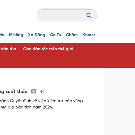
Ho
M'nông
Xơ Đăng
Cơ Tu
Chăm
Khmer
c bản địa
Các dân tộc trên thế giới
êng xuất khẩu
hành Quyết định về việc kiểm tra các vùng
rên địa bàn tỉnh năm 2024.