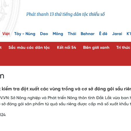
Việt
Tày - Nùng
Dao
Mông
Thái
Bahnar
Ê đê
Jarai
K'
t
Sắc màu các dân tộc
Kết nối 54
Biên giới xanh
Tri thứ
ên
 kiểm tra đột xuất các vùng trồng và cơ sở đóng gói sầu ri
.VN: Sở Nông nghiệp và Phát triển Nông thôn tỉnh Đắk Lắk vừa ban 
ơ sở đóng gói sản phẩm từ quả sầu riêng được cấp mã số xuất khẩu t
024