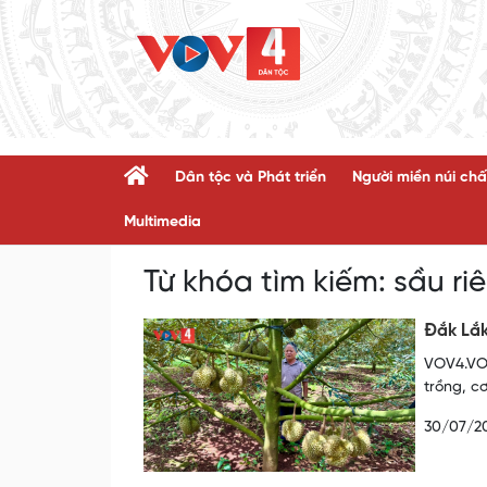
Dân tộc và Phát triển
Người miền núi chấ
Multimedia
Từ khóa tìm kiếm:
sầu ri
Đắk Lắk
VOV4.VOV
trồng, c
30/07/2