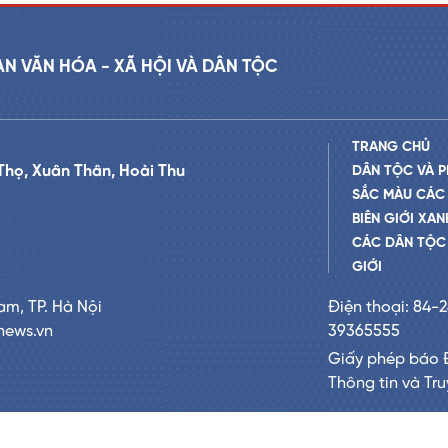
AN VĂN HÓA - XÃ HỘI VÀ DÂN TỘC
TRANG CHỦ
Thọ, Xuân Thân, Hoài Thu
DÂN TỘC VÀ P
SẮC MÀU CÁC
BIÊN GIỚI XAN
CÁC DÂN TỘC 
GIỚI
am, TP. Hà Nội
Điện thoại: 84-
news.vn
39365555
Giấy phép báo 
Thông tin và Tr