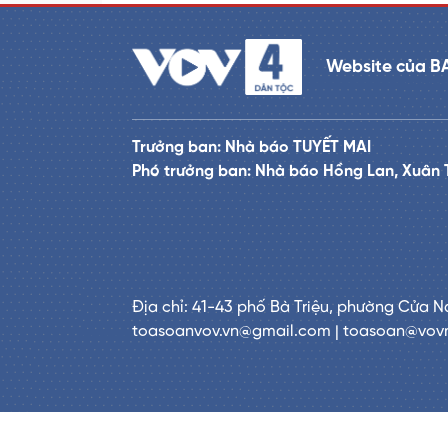
Website của B
Trưởng ban: Nhà báo TUYẾT MAI
Phó trưởng ban: Nhà báo Hồng Lan, Xuân 
Địa chỉ: 41-43 phố Bà Triệu, phường Cửa N
toasoanvov.vn@gmail.com | toasoan@vov