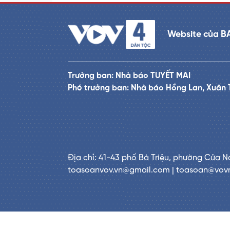
Website của B
Trưởng ban: Nhà báo TUYẾT MAI
Phó trưởng ban: Nhà báo Hồng Lan, Xuân 
Địa chỉ: 41-43 phố Bà Triệu, phường Cửa N
toasoanvov.vn@gmail.com | toasoan@vov