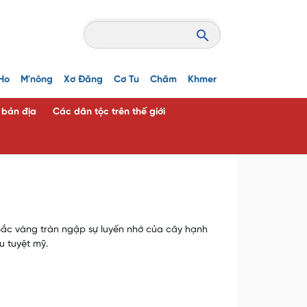
Ho
M'nông
Xơ Đăng
Cơ Tu
Chăm
Khmer
c bản địa
Các dân tộc trên thế giới
 Sắc vàng tràn ngập sự luyến nhớ của cây hạnh
 tuyệt mỹ.