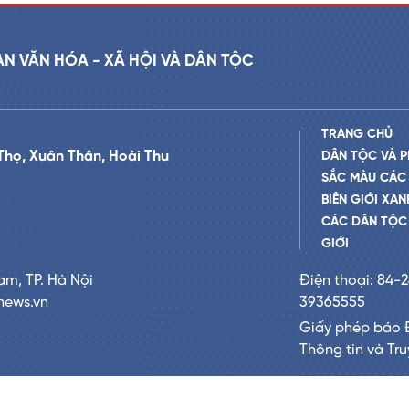
AN VĂN HÓA - XÃ HỘI VÀ DÂN TỘC
TRANG CHỦ
Thọ, Xuân Thân, Hoài Thu
DÂN TỘC VÀ P
SẮC MÀU CÁC
BIÊN GIỚI XAN
CÁC DÂN TỘC 
GIỚI
am, TP. Hà Nội
Điện thoại: 84-
news.vn
39365555
Giấy phép báo 
Thông tin và Tr