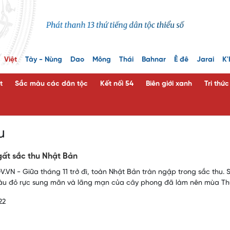
Việt
Tày - Nùng
Dao
Mông
Thái
Bahnar
Ê đê
Jarai
K'
t
Sắc màu các dân tộc
Kết nối 54
Biên giới xanh
Tri thứ
u
ất sắc thu Nhật Bản
.VN - Giữa tháng 11 trở đi, toàn Nhật Bản tràn ngập trong sắc thu.
u đỏ rực sung mãn và lãng mạn của cây phong đã làm nên mùa Thu
22