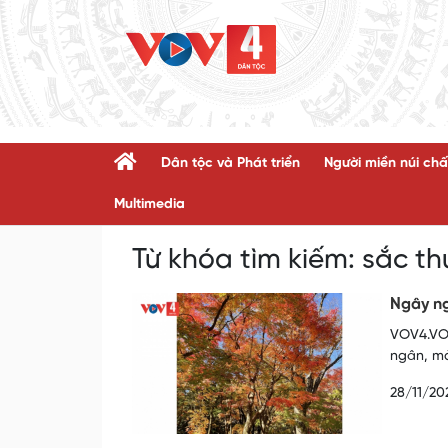
Dân tộc và Phát triển
Người miền núi chấ
Multimedia
Từ khóa tìm kiếm:
sắc th
Ngây ng
VOV4.VOV
ngân, mà
28/11/20