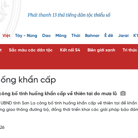
Việt
Tày - Nùng
Dao
Mông
Thái
Bahnar
Ê đê
Jarai
K'
t
Sắc màu các dân tộc
Kết nối 54
Biên giới xanh
Tri thứ
uống khẩn cấp
công bố tình huống khẩn cấp về thiên tai do mưa lũ
 UBND tỉnh Sơn La công bố tình huống khẩn cấp về thiên tai để khẩn 
ầng giao thông đường bộ, đồng thời triển khai các giải pháp bảo đả
026