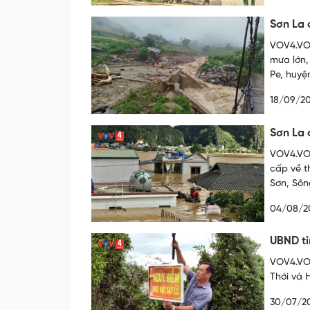
Sơn La 
VOV4.VOV
mưa lớn,
Pe, huyệ
18/09/2
Sơn La 
VOV4.VOV
cấp về t
Sơn, Sôn
04/08/2
UBND tỉ
VOV4.VOV
Thới và 
30/07/2