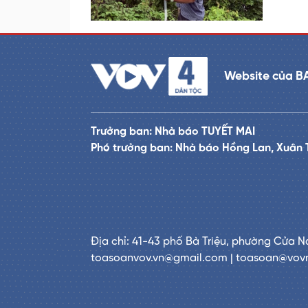
Website của B
Trưởng ban: Nhà báo TUYẾT MAI
Phó trưởng ban: Nhà báo Hồng Lan, Xuân 
Địa chỉ: 41-43 phố Bà Triệu, phường Cửa N
toasoanvov.vn@gmail.com | toasoan@vov