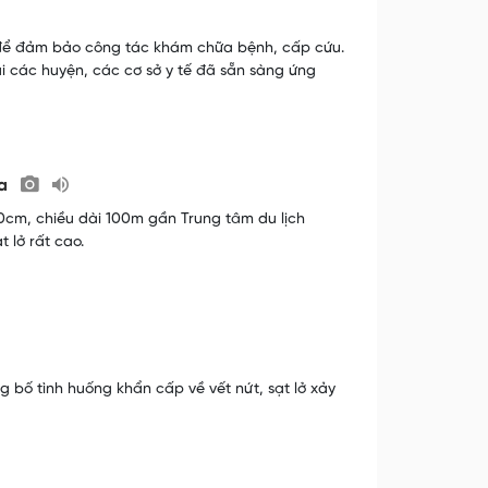
 để đảm bảo công tác khám chữa bệnh, cấp cứu.
i các huyện, các cơ sở y tế đã sẵn sàng ứng
ha
0cm, chiều dài 100m gần Trung tâm du lịch
 lở rất cao.
bố tình huống khẩn cấp về vết nứt, sạt lở xảy