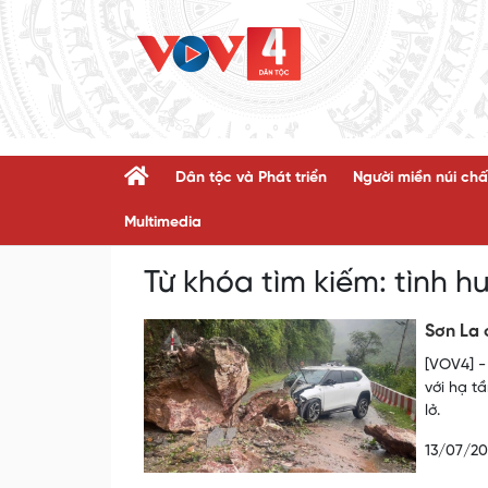
Dân tộc và Phát triển
Người miền núi chấ
Multimedia
Từ khóa tìm kiếm:
tình h
Sơn La 
[VOV4] -
với hạ t
lở.
13/07/2