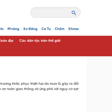
Ho
M'nông
Xơ Đăng
Cơ Tu
Chăm
Khmer
c bản địa
Các dân tộc trên thế giới
trương khắc phục thiệt hại do mưa lũ gây ra đối
m an toàn giao thông và ứng phó với nguy cơ sạt