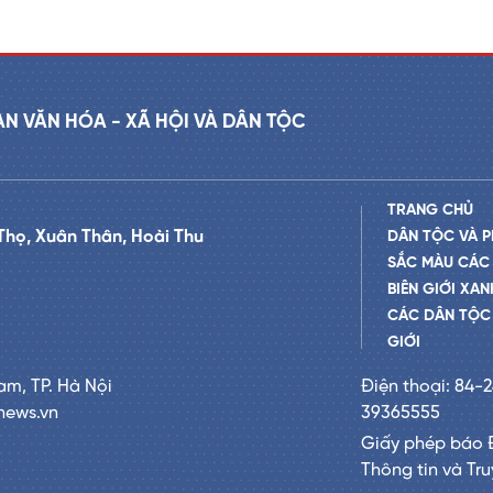
AN VĂN HÓA - XÃ HỘI VÀ DÂN TỘC
TRANG CHỦ
Thọ, Xuân Thân, Hoài Thu
DÂN TỘC VÀ P
SẮC MÀU CÁC
BIÊN GIỚI XAN
CÁC DÂN TỘC 
GIỚI
am, TP. Hà Nội
Điện thoại: 84-
news.vn
39365555
Giấy phép báo 
Thông tin và Tr