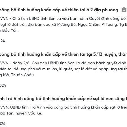
công bố tình huống khẩn cấp về thiên tai ở 2 địa phương
.VN - Chủ tịch UBND tỉnh Sơn La vừa ban hành Quyết định công bố t
 sạt lở đất trên địa bàn các xã Mường Bú, Ngọc Chiến, Pi Toong, T
n Bắc Yên.
024
công bố tình huống khẩn cấp về thiên tai tại 5/12 huyện, th
.VN - Ngày 2/8, Chủ tịch UBND tỉnh Sơn La đã ban hành quyết địn
hiên tai để ứng phó với mưa lớn, lũ quét, sạt lở đất và ngập úng tạ
g Mã, Thuận Châu.
024
nh Trà Vinh công bố tình huống khẩn cấp về sạt lở ven sông
.VN: UBND tỉnh Trà Vinh vừa công bố tình huống khẩn cấp sạt lở trê
Hòa Tân, huyện Cầu Kè.
024