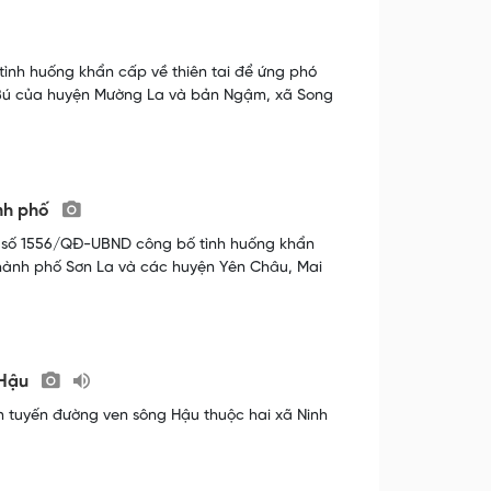
ình huống khẩn cấp về thiên tai để ứng phó
ạ Bú của huyện Mường La và bản Ngậm, xã Song
ành phố
h số 1556/QĐ-UBND công bố tình huống khẩn
i thành phố Sơn La và các huyện Yên Châu, Mai
 Hậu
n tuyến đường ven sông Hậu thuộc hai xã Ninh