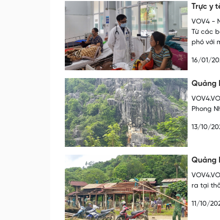
Trực y 
VOV4 - N
Từ các b
phó với 
16/01/20
Quảng B
VOV4.VOV
Phong Nh
13/10/20
Quảng N
VOV4.VOV
ra tại t
11/10/20