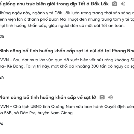
tế giống như trực biên giới trong dịp Tết ở Đắk Lắk
hững ngày này, ngành y tế Đắk Lắk luôn trong trạng thái sẵn sàng
ệnh viện lớn ở thành phố Buôn Ma Thuột đến những trung tâm y tế tạ
mọi tình huống khẩn cấp, giúp người dân có một cái Tết an toàn.
25
ình công bố tình huống khẩn cấp sạt lở núi đá tại Phong N
.VN - Sau đợt mưa lớn vừa qua đã xuất hiện vết nứt rộng khoảng 5
a- Kẻ Bàng. Tại vị trí này, một khối đá khoảng 300 tấn có nguy cơ sạt
24
am công bố tình huống khẩn cấp về sạt lở
.VN - Chủ tịch UBND tỉnh Quảng Nam vừa ban hành Quyết định công 
hôn 56B, xã Đắc Pre, huyện Nam Giang.
24