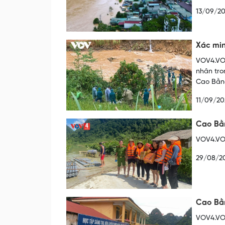
13/09/2
Xác min
VOV4.VOV
nhân tro
Cao Bằn
11/09/20
Cao Bằn
VOV4.VOV
29/08/2
Cao Bằn
VOV4.VOV