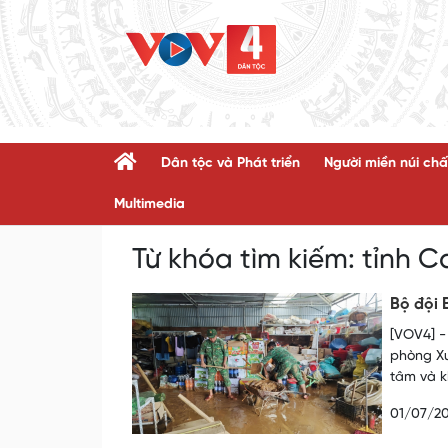
Dân tộc và Phát triển
Người miền núi chấ
Multimedia
Từ khóa tìm kiếm:
tỉnh 
Bộ đội 
[VOV4] -
phòng Xu
tâm và k
01/07/2