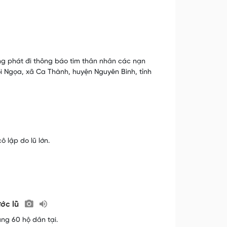
g phát đi thông báo tìm thân nhân các nạn
i Ngọa, xã Ca Thành, huyện Nguyên Bình, tỉnh
 lập do lũ lớn.
ước lũ
ng 60 hộ dân tại.