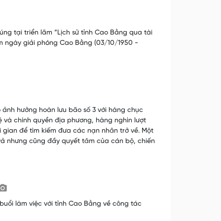
úng tại triển lãm “Lịch sử tỉnh Cao Bằng qua tài
năm ngày giải phóng Cao Bằng (03/10/1950 -
o ảnh hưởng hoàn lưu bão số 3 với hàng chục
ệ và chính quyền địa phương, hàng nghìn lượt
 gian để tìm kiếm đưa các nạn nhân trở về. Một
t vả nhưng cũng đầy quyết tâm của cán bộ, chiến
uổi làm việc với tỉnh Cao Bằng về công tác