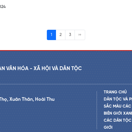
024
1
2
3
››
AN VĂN HÓA - XÃ HỘI VÀ DÂN TỘC
TRANG CHỦ
Thọ, Xuân Thân, Hoài Thu
DÂN TỘC VÀ P
SẮC MÀU CÁC
BIÊN GIỚI XAN
CÁC DÂN TỘC 
GIỚI