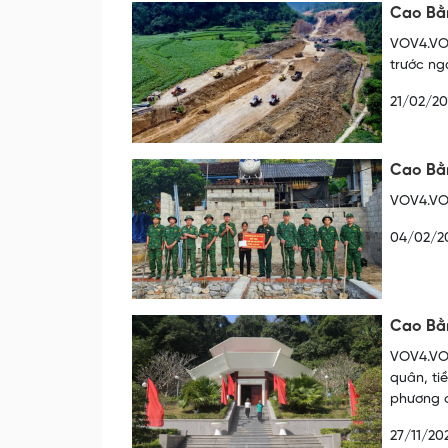
Cao Bằn
VOV4.VOV
trước ng
21/02/2
Cao Bằn
VOV4.VOV
04/02/2
Cao Bằn
VOV4.VOV
quân, ti
phương c
27/11/20