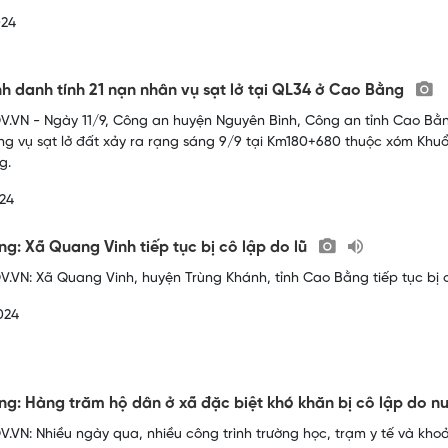
024
h danh tính 21 nạn nhân vụ sạt lở tại QL34 ở Cao Bằng
.VN - Ngày 11/9, Công an huyện Nguyên Bình, Công an tỉnh Cao Bằn
ng vụ sạt lở đất xảy ra rạng sáng 9/9 tại Km180+680 thuộc xóm Khuổ
g.
24
g: Xã Quang Vinh tiếp tục bị cô lập do lũ
.VN: Xã Quang Vinh, huyện Trùng Khánh, tỉnh Cao Bằng tiếp tục bị cô
024
g: Hàng trăm hộ dân ở xã đặc biệt khó khăn bị cô lập do n
.VN: Nhiều ngày qua, nhiều công trình trường học, trạm y tế và khoả