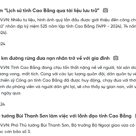
m “Lịch sử tỉnh Cao Bằng qua tài liệu lưu trữ”
.VN: Nhiều tư liệu, hình ảnh quý lần đầu được giới thiệu đến công ch
 trữ" nhân dịp kỷ niệm 525 năm lập tỉnh Cao Bằng (1499 - 2024), 74 
24).
024
 km đường rừng đưa nạn nhân trở về với gia đình
.VN: Tỉnh Cao Bằng đang chịu tổn thất nặng nề về người, tài sản d
ương vong, mất tích. Cùng với các lực lượng quân đội, dân quân tự v
chiến sỹ Công an tỉnh Cao Bằng đã được huy động, chạy đua với thời
ảnh do phóng viên và người dân ghi lại, sẽ cho thấy sự gian nan, vấ
 ngày qua.
024
 tướng Bùi Thanh Sơn làm việc với lãnh đạo tỉnh Cao Bằng
.VN: Phó Thủ tướng Bùi Thanh Sơn, Bộ trưởng Bộ Ngoại giao vừa có b
c cơn bão số 3.