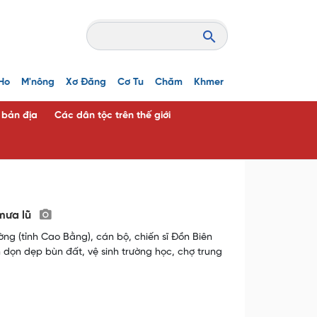
Ho
M'nông
Xơ Đăng
Cơ Tu
Chăm
Khmer
c bản địa
Các dân tộc trên thế giới
mưa lũ
ng (tỉnh Cao Bằng), cán bộ, chiến sĩ Đồn Biên
dọn dẹp bùn đất, vệ sinh trường học, chợ trung