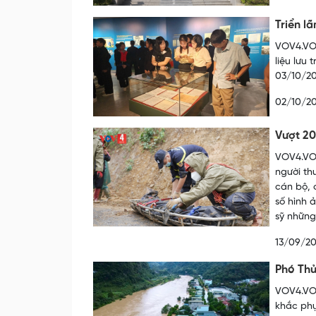
Triển lã
VOV4.VOV
liệu lưu
03/10/20
02/10/2
Vượt 20
VOV4.VOV
người th
cán bộ, 
số hình 
sỹ những
13/09/2
Phó Thủ
VOV4.VOV
khắc phụ