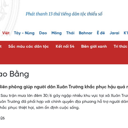
Việt
Tày - Nùng
Dao
Mông
Thái
Bahnar
Ê đê
Jarai
K'
t
Sắc màu các dân tộc
Kết nối 54
Biên giới xanh
Tri thứ
Cao Bằng
Biên phòng giúp người dân Xuân Trường khắc phục hậu quả 
 Sau trận mưa lớn đêm 30/6 gây ngập nhiều khu vực tại xã Xuân Trườ
ân Trường đã phối hợp với chính quyền địa phương hỗ trợ người dân 
hắc phục thiệt hại, sớm ổn định cuộc sống.
026