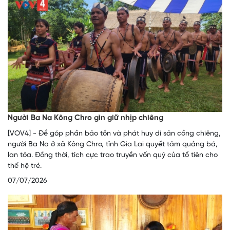
Người Ba Na Kông Chro gìn giữ nhịp chiêng
[VOV4] - Để góp phần bảo tồn và phát huy di sản cồng chiêng,
người Ba Na ở xã Kông Chro, tỉnh Gia Lai quyết tâm quảng bá,
lan tỏa. Đồng thời, tích cực trao truyền vốn quý của tổ tiên cho
thế hệ trẻ.
07/07/2026