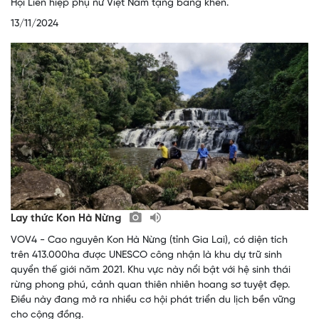
Hội Liên hiệp phụ nữ Việt Nam tặng bằng khen.
13/11/2024
Lay thức Kon Hà Nừng
VOV4 - Cao nguyên Kon Hà Nừng (tỉnh Gia Lai), có diện tích
trên 413.000ha được UNESCO công nhận là khu dự trữ sinh
quyển thế giới năm 2021. Khu vực này nổi bật với hệ sinh thái
rừng phong phú, cảnh quan thiên nhiên hoang sơ tuyệt đẹp.
Điều này đang mở ra nhiều cơ hội phát triển du lịch bền vững
cho cộng đồng.