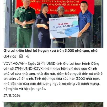
Gia Lai triển khai kế hoạch xoá trên 3.000 nhà tạm, nhà
dột nát
VOV4.VOV.VN - Ngày 26/11, UBND tỉnh Gia Lai ban hành Công
văn số 2799/UBND-KGVX nhằm thực hiện chỉ đạo của Chính
phủ về xóa nhà tạm, nhà dột nát, đảm bảo người dân có chỗ ở
an toàn và ổn định. Tỉnh đặt mục tiêu xóa hơn 3.000 nhà tạm,
nhà dột nát của các đối tượng người có công với cách mạng,
hộ nghèo và hộ cận nghèo.
27/11/2024