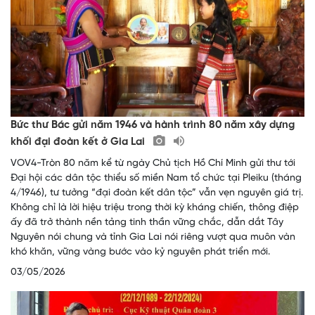
Bức thư Bác gửi năm 1946 và hành trình 80 năm xây dựng
khối đại đoàn kết ở Gia Lai
VOV4-Tròn 80 năm kể từ ngày Chủ tịch Hồ Chí Minh gửi thư tới
Đại hội các dân tộc thiểu số miền Nam tổ chức tại Pleiku (tháng
4/1946), tư tưởng “đại đoàn kết dân tộc” vẫn vẹn nguyên giá trị.
Không chỉ là lời hiệu triệu trong thời kỳ kháng chiến, thông điệp
ấy đã trở thành nền tảng tinh thần vững chắc, dẫn dắt Tây
Nguyên nói chung và tỉnh Gia Lai nói riêng vượt qua muôn vàn
khó khăn, vững vàng bước vào kỷ nguyên phát triển mới.
03/05/2026