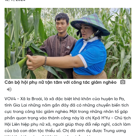
Cán bộ hội phụ nữ tận tâm với công tác giảm nghèo
VOV4 - Xã Ia Broái, là xã đặc biệt khó khăn của huyện Ia Pa,
tỉnh Gia Lai những năm gần đây đã có những chuyển biến tích
cực trong công tác giảm nghèo. Một trong những nhân tố góp
phần quan trọng vào thành công này là chị Kpă H'Yư - Chủ tịch
Hội Liên hiệp phụ nữ xã, người giúp thay đổi nếp nghĩ, cách làm
của bà con dân tộc thiểu số. Chị đã vinh dự được Trung ương