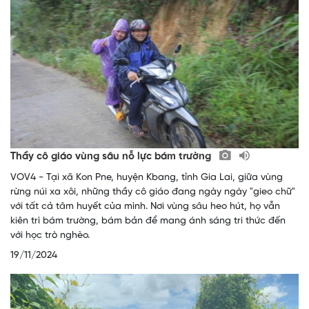
Thầy cô giáo vùng sâu nỗ lực bám trường
VOV4 - Tại xã Kon Pne, huyện Kbang, tỉnh Gia Lai, giữa vùng
rừng núi xa xôi, những thầy cô giáo đang ngày ngày "gieo chữ"
với tất cả tâm huyết của mình. Nơi vùng sâu heo hút, họ vẫn
kiên trì bám trường, bám bản để mang ánh sáng tri thức đến
với học trò nghèo.
19/11/2024