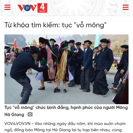
Từ khóa tìm kiếm:
tục "vỗ mông"
Tục "vỗ mông" chúc bình đẳng, hạnh phúc của người Mông
Hà Giang
VOV4.VOV.VN - Vào những ngày đầu năm, khi mùa xuân chạm
ngõ, đồng bào Mông tại Hà Giang lại tụ họp bên nhau, cùng