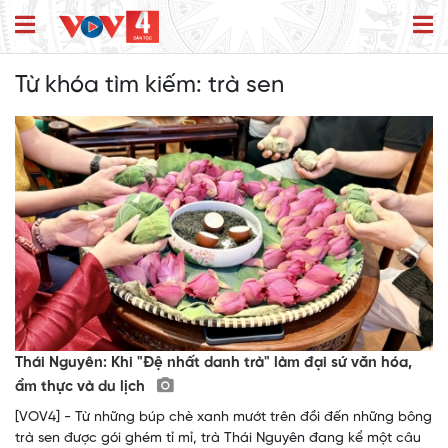
Từ khóa tìm kiếm:
trà sen
Thái Nguyên: Khi "Đệ nhất danh trà" làm đại sứ văn hóa,
ẩm thực và du lịch
[VOV4] - Từ những búp chè xanh mướt trên đồi đến những bông
trà sen được gói ghém tỉ mỉ, trà Thái Nguyên đang kể một câu