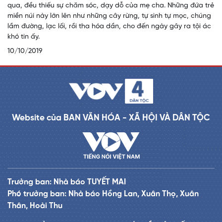
qua, đều thiếu sự chăm sóc, dạy dỗ của mẹ cha. Những đứa trẻ
miền núi này lớn lên như những cây rừng, tự sinh tự mọc, chúng
lầm đường, lạc lối, rồi tha hóa dần, cho đến ngày gây ra tội ác
khó tin ấy.
10/10/2019
Website của BAN VĂN HÓA - XÃ HỘI VÀ DÂN TỘC
Trưởng ban: Nhà báo TUYẾT MAI
Phó trưởng ban: Nhà báo Hồng Lan, Xuân Thọ, Xuân
Thân, Hoài Thu