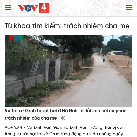
Từ khóa tìm kiếm:
trách nhiệm cha mẹ
Vụ tài xế Grab bị sát hại ở Hà Nội: Tội lỗi con cái có phần
trách nhiệm của cha mẹ
VOV4.VN - Cả Đinh Văn Giáp và Đinh Văn Trường, hai bị can
trong vụ sát hại tài xế Grab rúng động dư luận những ngày