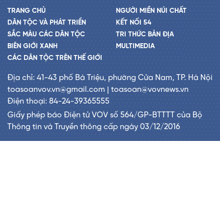
TRANG CHỦ
NGƯỜI MIỀN NÚI CHẤT
DÂN TỘC VÀ PHÁT TRIỂN
KẾT NỐI 54
SẮC MÀU CÁC DÂN TỘC
TRI THỨC BẢN ĐỊA
BIÊN GIỚI XANH
MULTIMEDIA
CÁC DÂN TỘC TRÊN THẾ GIỚI
Địa chỉ: 41-43 phố Bà Triệu, phường Cửa Nam, TP. Hà Nội
toasoanvov.vn@gmail.com | toasoan@vovnews.vn
Điện thoại: 84-24-39365555
Giấy phép báo Điện tử VOV số 564/GP-BTTTT của Bộ
Thông tin và Truyền thông cấp ngày 03/12/2016