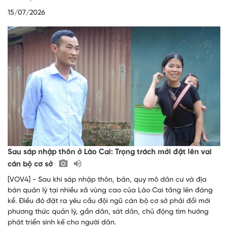
15/07/2026
Sau sáp nhập thôn ở Lào Cai: Trọng trách mới đặt lên vai
cán bộ cơ sở
[VOV4] - Sau khi sáp nhập thôn, bản, quy mô dân cư và địa
bàn quản lý tại nhiều xã vùng cao của Lào Cai tăng lên đáng
kể. Điều đó đặt ra yêu cầu đội ngũ cán bộ cơ sở phải đổi mới
phương thức quản lý, gần dân, sát dân, chủ động tìm hướng
phát triển sinh kế cho người dân.