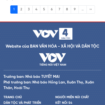
1
2
3
4
5
6
7
8
9
…
››
Website của BAN VĂN HÓA - XÃ HỘI VÀ DÂN TỘC
Trưởng ban: Nhà báo TUYẾT MAI
Phó trưởng ban: Nhà báo Hồng Lan, Xuân Thọ, Xuân
Thân, Hoài Thu
TRANG CHỦ
NGƯỜI MIỀN NÚI CHẤT
DÂN TỘC VÀ PHÁT TRIỂN
KẾT NỐI 54