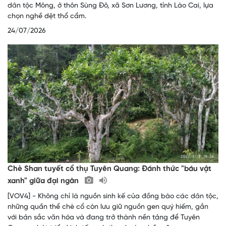
dân tộc Mông, ở thôn Sùng Đô, xã Sơn Lương, tỉnh Lào Cai, lựa
chọn nghề dệt thổ cẩm.
24/07/2026
Chè Shan tuyết cổ thụ Tuyên Quang: Đánh thức "báu vật
xanh" giữa đại ngàn
[VOV4] - Không chỉ là nguồn sinh kế của đồng bào các dân tộc,
những quần thể chè cổ còn lưu giữ nguồn gen quý hiếm, gắn
với bản sắc văn hóa và đang trở thành nền tảng để Tuyên