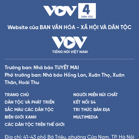
Website của BAN VĂN HÓA - XÃ HỘI VÀ DÂN TỘC
Trưởng ban: Nhà báo TUYẾT MAI
Phó trưởng ban: Nhà báo Hồng Lan, Xuân Thọ, Xuân
Thân, Hoài Thu
TRANG CHỦ
NGƯỜI MIỀN NÚI CHẤT
DÂN TỘC VÀ PHÁT TRIỂN
KẾT NỐI 54
SẮC MÀU CÁC DÂN TỘC
TRI THỨC BẢN ĐỊA
BIÊN GIỚI XANH
MULTIMEDIA
CÁC DÂN TỘC TRÊN THẾ GIỚI
Địa chỉ: 41-43 phố Bà Triệu, phường Cửa Nam, TP. Hà Nội