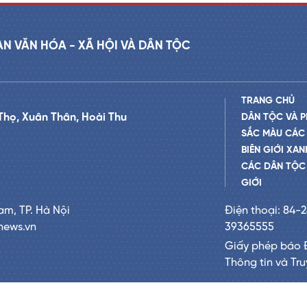
AN VĂN HÓA - XÃ HỘI VÀ DÂN TỘC
TRANG CHỦ
Thọ, Xuân Thân, Hoài Thu
DÂN TỘC VÀ P
SẮC MÀU CÁC
BIÊN GIỚI XAN
CÁC DÂN TỘC 
GIỚI
am, TP. Hà Nội
Điện thoại: 84-
news.vn
39365555
Giấy phép báo 
Thông tin và Tr