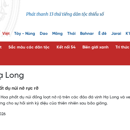
Việt
Tày - Nùng
Dao
Mông
Thái
Bahnar
Ê đê
Jarai
K'
t
Sắc màu các dân tộc
Kết nối 54
Biên giới xanh
Tri thứ
ạ Long
t dụ núi nở rực rỡ
 Hoa phất dụ núi đồng loạt nở rộ trên các đảo đá vịnh Hạ Long và 
ng cho sự hồi sinh kỳ diệu của thiên nhiên sau bão giông.
026