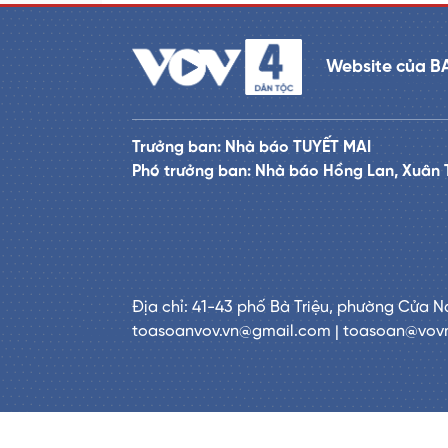
Website của B
Trưởng ban: Nhà báo TUYẾT MAI
Phó trưởng ban: Nhà báo Hồng Lan, Xuân 
Địa chỉ: 41-43 phố Bà Triệu, phường Cửa N
toasoanvov.vn@gmail.com | toasoan@vov