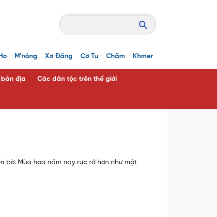
Ho
M'nông
Xơ Đăng
Cơ Tu
Chăm
Khmer
c bản địa
Các dân tộc trên thế giới
ven bờ. Mùa hoa năm nay rực rỡ hơn như một