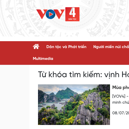
Dân tộc và Phát triển
Người miền núi chấ
Multimedia
Từ khóa tìm kiếm:
vịnh H
Mùa phấ
[VOV4] -
minh chứ
08/07/2