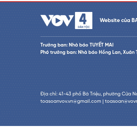
Website của B
Trưởng ban: Nhà báo TUYẾT MAI
Phó trưởng ban: Nhà báo Hồng Lan, Xuân 
Địa chỉ: 41-43 phố Bà Triệu, phường Cửa N
toasoanvov.vn@gmail.com | toasoan@vov