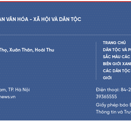
AN VĂN HÓA - XÃ HỘI VÀ DÂN TỘC
TRANG CHỦ
Thọ, Xuân Thân, Hoài Thu
DÂN TỘC VÀ P
SẮC MÀU CÁC
BIÊN GIỚI XAN
CÁC DÂN TỘC 
GIỚI
am, TP. Hà Nội
Điện thoại: 84-
news.vn
39365555
Giấy phép báo 
Thông tin và Tr