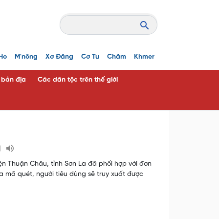
Ho
M'nông
Xơ Đăng
Cơ Tu
Chăm
Khmer
c bản địa
Các dân tộc trên thế giới
ện Thuận Châu, tỉnh Sơn La đã phối hợp với đơn
 mã quét, người tiêu dùng sẽ truy xuất được