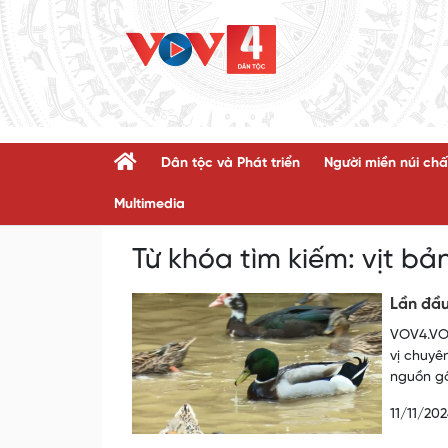
Dân tộc và Phát triển
Người miền núi chấ
Multimedia
Từ khóa tìm kiếm:
vịt bả
Lần đầu
VOV4.VOV
vị chuyê
nguồn gố
11/11/20