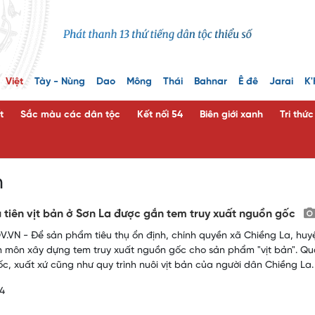
Việt
Tày - Nùng
Dao
Mông
Thái
Bahnar
Ê đê
Jarai
K'
t
Sắc màu các dân tộc
Kết nối 54
Biên giới xanh
Tri thứ
n
 tiên vịt bản ở Sơn La được gắn tem truy xuất nguồn gốc
.VN - Để sản phẩm tiêu thụ ổn định, chính quyền xã Chiềng La, huy
n môn xây dựng tem truy xuất nguồn gốc cho sản phẩm "vịt bản". Qua
c, xuất xứ cũng như quy trình nuôi vịt bản của người dân Chiềng La.
24