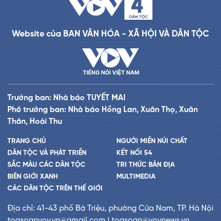
Website của BAN VĂN HÓA - XÃ HỘI VÀ DÂN TỘC
Trưởng ban: Nhà báo TUYẾT MAI
Phó trưởng ban: Nhà báo Hồng Lan, Xuân Thọ, Xuân
Thân, Hoài Thu
TRANG CHỦ
NGƯỜI MIỀN NÚI CHẤT
DÂN TỘC VÀ PHÁT TRIỂN
KẾT NỐI 54
SẮC MÀU CÁC DÂN TỘC
TRI THỨC BẢN ĐỊA
BIÊN GIỚI XANH
MULTIMEDIA
CÁC DÂN TỘC TRÊN THẾ GIỚI
Địa chỉ: 41-43 phố Bà Triệu, phường Cửa Nam, TP. Hà Nội
toasoanvov.vn@gmail.com | toasoan@vovnews.vn