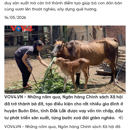
duy sản xuất mà còn trở thành điểm tựa giúp bà con dân bản
cùng vươn lên thoát nghèo, xây dựng quê hương.
14/05/2026
VOV4.VN - Những năm qua, Ngân hàng Chính sách Xã hội
đã trở thành bà đỡ, tạo điều kiện cho rất nhiều gia đình ở
huyện Buôn Đôn, tỉnh Đắk Lắk được vay vốn tín chấp, đầu
tư phát triển sản xuất, từng bước xoá đói giảm nghèo.
VOV4.VN - Những năm qua, Ngân hàng Chính sách Xã hội đã