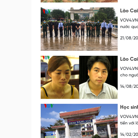
Lào Cai
VOV4.VN 
nước qua
21/08/2
Lào Cai
VOV4.VN 
cho ngườ
14/08/2
Học sin
VOV4.VN 
tiền với 
14/02/2