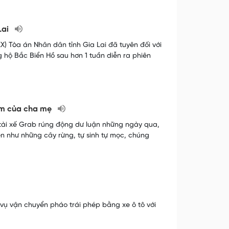
Lai
) Tòa án Nhân dân tỉnh Gia Lai đã tuyên đối với
 hộ Bắc Biển Hồ sau hơn 1 tuần diễn ra phiên
hiệm của cha mẹ
 tài xế Grab rúng động dư luận những ngày qua,
ên như những cây rừng, tự sinh tự mọc, chúng
vụ vận chuyển pháo trái phép bằng xe ô tô với