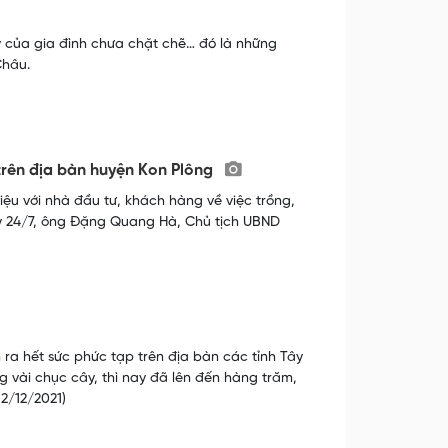
 của gia đình chưa chặt chẽ… đó là những
Châu.
trên địa bàn huyện Kon Plông
ệu với nhà đầu tư, khách hàng về việc trồng,
y 24/7, ông Đặng Quang Hà, Chủ tịch UBND
ra hết sức phức tạp trên địa bàn các tỉnh Tây
g vài chục cây, thì nay đã lên đến hàng trăm,
2/12/2021)