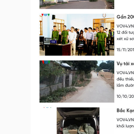
Gần 200
VOV4.VN 
12 đối t
xét xử s
15/11/20
Vụ tài 
VOV4.VN 
đều thiế
lầm đường
10/10/20
Bắc Kạn
VOV4.VN 
khối lượn