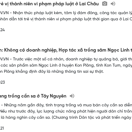
trẻ vị thành niên vi phạm pháp luật ở Lai Châu
.VN - Nhận thức pháp luật kém, tâm lý đám đông, công tác quản lý
hân dẫn tới trẻ vị thành niên vi phạm pháp luật thời gian qua ở Lai 
024
: Không có doanh nghiệp, Hợp tác xã trồng sâm Ngọc Linh 
.VN - Trước việc một số cá nhân, doanh nghiệp tự quảng bá, giới thi
 các sản phẩm sâm Ngọc Linh ở huyện Kon Plông, tỉnh Kon Tum, ngà
n Plông khẳng định đây là những thông tin sai sự thật.
023
ạng trồng cần sa ở Tây Nguyên
- Những năm gần đây, tình trạng trồng và mua bán cây cần sa diễn 
Nếu như trước đây, lực lượng chức năng phát hiện người dân chỉ trồn
 là hàng nghìn cây cần sa. (Chương trình Dân tộc và phát triển ngày 
21