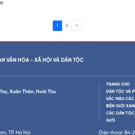
19
1
2
››
AN VĂN HÓA - XÃ HỘI VÀ DÂN TỘC
TRANG CHỦ
Thọ, Xuân Thân, Hoài Thu
DÂN TỘC VÀ P
SẮC MÀU CÁC
BIÊN GIỚI XAN
CÁC DÂN TỘC 
GIỚI
am, TP. Hà Nội
Điện thoại: 84-