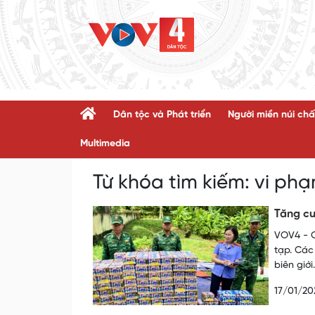
Dân tộc và Phát triển
Người miền núi chấ
Multimedia
Từ khóa tìm kiếm:
vi phạ
Tăng cư
VOV4 - C
tạp. Các
biên giới.
17/01/20