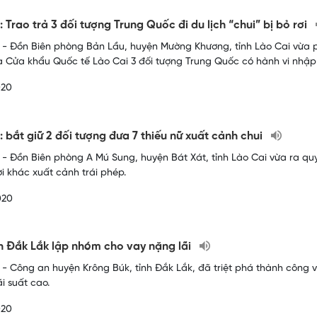
: Trao trả 3 đối tượng Trung Quốc đi du lịch “chui” bị bỏ rơi
- Đồn Biên phòng Bản Lầu, huyện Mường Khương, tỉnh Lào Cai vừa phố
 Cửa khẩu Quốc tế Lào Cai 3 đối tượng Trung Quốc có hành vi nhập 
020
: bắt giữ 2 đối tượng đưa 7 thiếu nữ xuất cảnh chui
- Đồn Biên phòng A Mú Sung, huyện Bát Xát, tỉnh Lào Cai vừa ra quyế
i khác xuất cảnh trái phép.
020
h Đắk Lắk lập nhóm cho vay nặng lãi
- Công an huyện Krông Búk, tỉnh Đắk Lắk, đã triệt phá thành công 
lãi suất cao.
020