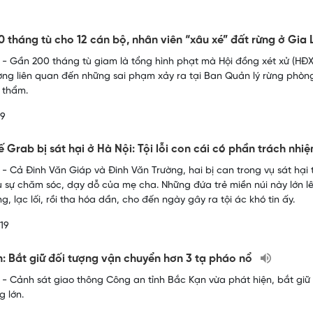
 tháng tù cho 12 cán bộ, nhân viên “xâu xé” đất rừng ở Gia 
- Gần 200 tháng tù giam là tổng hình phạt mà Hội đồng xét xử (HĐXX
ượng liên quan đến những sai phạm xảy ra tại Ban Quản lý rừng phòng
ơ thẩm.
19
xế Grab bị sát hại ở Hà Nội: Tội lỗi con cái có phần trách n
- Cả Đinh Văn Giáp và Đinh Văn Trường, hai bị can trong vụ sát hại
u sự chăm sóc, dạy dỗ của mẹ cha. Những đứa trẻ miền núi này lớn l
, lạc lối, rồi tha hóa dần, cho đến ngày gây ra tội ác khó tin ấy.
19
: Bắt giữ đối tượng vận chuyển hơn 3 tạ pháo nổ
- Cảnh sát giao thông Công an tỉnh Bắc Kạn vừa phát hiện, bắt giữ 
g lớn.