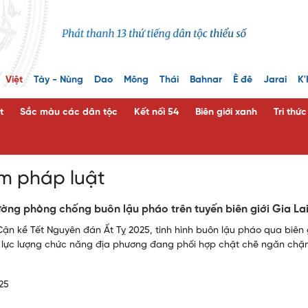
Việt
Tày - Nùng
Dao
Mông
Thái
Bahnar
Ê đê
Jarai
K'
t
Sắc màu các dân tộc
Kết nối 54
Biên giới xanh
Tri thứ
m pháp luật
ờng phòng chống buôn lậu pháo trên tuyến biên giới Gia La
ận kề Tết Nguyên đán Ất Tỵ 2025, tình hình buôn lậu pháo qua biên g
 lực lượng chức năng địa phương đang phối hợp chặt chẽ ngăn chặn 
25