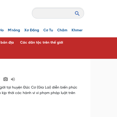
Ho
M'nông
Xơ Đăng
Cơ Tu
Chăm
Khmer
c bản địa
Các dân tộc trên thế giới
i
iới tại huyện Đức Cơ (Gia Lai) diễn biến phức
kịp thời các hành vi vi phạm pháp luật trên