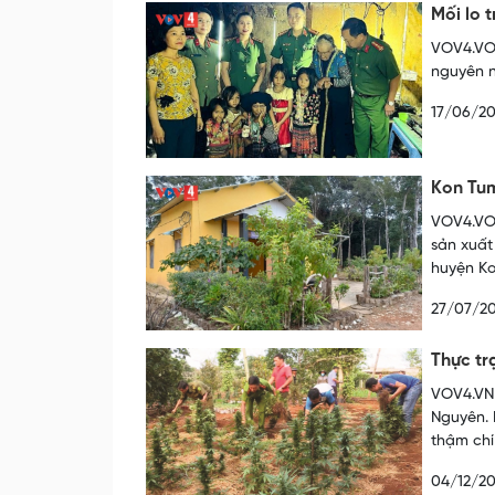
Mối lo 
VOV4.VOV
nguyên n
17/06/2
Kon Tum
VOV4.VOV
sản xuất
huyện Ko
27/07/2
Thực tr
VOV4.VN 
Nguyên. 
thậm chí
04/12/20