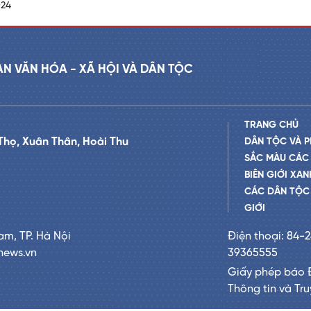
024
AN VĂN HÓA - XÃ HỘI VÀ DÂN TỘC
TRANG CHỦ
Thọ, Xuân Thân, Hoài Thu
DÂN TỘC VÀ P
SẮC MÀU CÁC
BIÊN GIỚI XAN
CÁC DÂN TỘC 
GIỚI
am, TP. Hà Nội
Điện thoại: 84-
news.vn
39365555
Giấy phép báo 
Thông tin và Tr