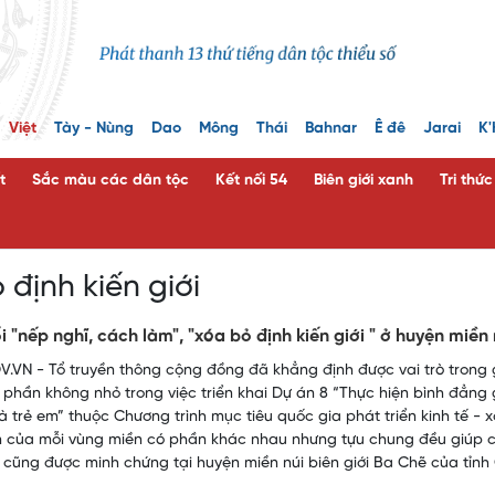
Việt
Tày - Nùng
Dao
Mông
Thái
Bahnar
Ê đê
Jarai
K'
t
Sắc màu các dân tộc
Kết nối 54
Biên giới xanh
Tri thứ
 định kiến giới
i "nếp nghĩ, cách làm", "xóa bỏ định kiến giới " ở huyện miề
.VN - Tổ truyền thông cộng đồng đã khẳng định được vai trò trong gi
p phần không nhỏ trong việc triển khai Dự án 8 “Thực hiện bình đẳng g
à trẻ em” thuộc Chương trình mục tiêu quốc gia phát triển kinh tế -
n của mỗi vùng miền có phần khác nhau nhưng tựu chung đều giúp cho 
 cũng được minh chứng tại huyện miền núi biên giới Ba Chẽ của tỉnh