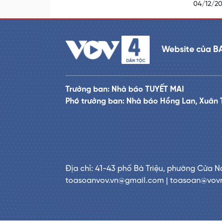
04/12/2
Website của B
Trưởng ban: Nhà báo TUYẾT MAI
Phó trưởng ban: Nhà báo Hồng Lan, Xuân 
Địa chỉ: 41-43 phố Bà Triệu, phường Cửa N
toasoanvov.vn@gmail.com | toasoan@vov