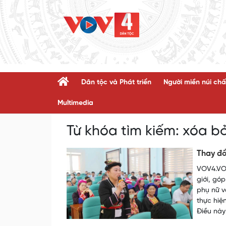
Dân tộc và Phát triển
Người miền núi chấ
Multimedia
Từ khóa tìm kiếm:
xóa bỏ
Thay đổ
VOV4.VOV
giới, gó
phụ nữ v
thực hiệ
Điều này