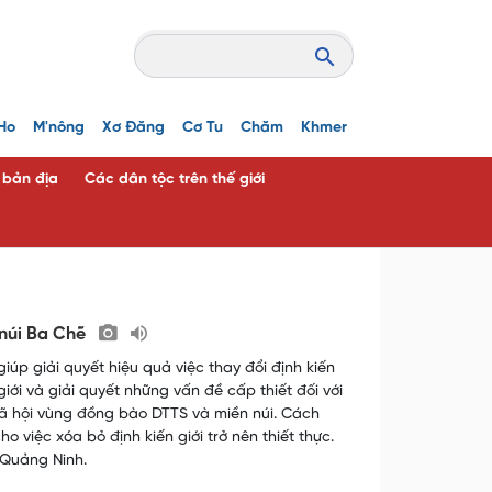
Ho
M'nông
Xơ Đăng
Cơ Tu
Chăm
Khmer
c bản địa
Các dân tộc trên thế giới
n núi Ba Chẽ
úp giải quyết hiệu quả việc thay đổi định kiến
iới và giải quyết những vấn đề cấp thiết đối với
 xã hội vùng đồng bào DTTS và miền núi. Cách
việc xóa bỏ định kiến giới trở nên thiết thực.
 Quảng Ninh.