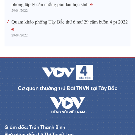
phong tặp tỳ cằn cuồng pùn lan học sình
29/04/2022
Quam kháo phổng Tày Bắc thứ 6 mự 29 căm bườn 4 pì 2022
29/04/2022
Cơ quan thường trú Đài TNVN tại Tây Bắc
Giám đốc: Trần Thanh Bình
Phó giám đốc: Lê Thị Tuyết Lan