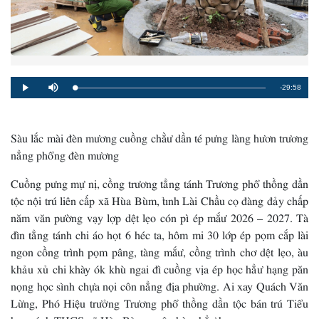
Remaining
-29:58
Loaded
:
Progress
:
Play
Mute
0%
0%
Time
Sàu lắc mài đèn mương cuồng chằư dần té pưng làng hươn trương
nẳng phổng đèn mương
Cuồng pưng mự nị, cồng trương tẳng tánh Trương phổ thồng dần
tộc nội trú liên cấp xã Hùa Bùm, tỉnh Lài Chầu cọ đàng đảy chấp
năm văn pường vạy lợp dệt lẹo cón pì ép mắư 2026 – 2027. Tà
đìn tẳng tánh chi áo họt 6 héc ta, hôm mi 30 lớp ép pọm cắp lài
ngon cồng trình pọm pâng, tàng mắư, cồng trình chơ dệt lẹo, àu
khảu xủ chi khày ók khù ngai đì cuồng vịa ép học hẳư hạng păn
nọng học sình chựa nọi côn nẳng địa phường. Ai xay Quách Văn
Lừng, Phó Hiệu trưởng Trương phổ thồng dần tộc bán trú Tiểu
học cánh THCS xã Hùa Bùm muôn hòm hẳư hụ: