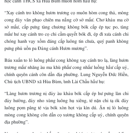
“Xay cánh tro khòng hươn trương cọ muôn hòm cong thả, mòng
cong đảy văn phạo chiên ma nẳng cờ sở mắư. Chơ khảu ma cờ
sở mắư, cắp pưng tàng chương khòng bók cắp ép tục po, tàng
mắư hư xay cánh tro cọ chi cằm quyết bók đì, ép đì xưa cánh chi
chóng hanh vạy xồm đáng cắp luông tin chưa, quý panh khòng
pưng phủ uồn pa Đảng cánh Hươn mương”.
Báu xuấn to lỏ luông phắư cong khòng xay cánh tro lạ, làng hươn
trương mắư nhăng àu ma khù phắư cong nhắư luồng hẳư cấp uỷ,
chính quyên cánh côn dần địa phường. Lung Nguyễn Đức Hiền,
Chủ tịch UBND xã Hùa Bùm, tỉnh Lài Chầu hẳư hụ:
“Làng hươn trương nị đảy àu khảu bók cắp ép hư pưng làn chi
đảy hưởng, đảy nho xùng luông hụ xiêng, té nặn chi tạ ók đảy
luông pọm pâng té vịa bók xòn họt vịa kìn dú. Ặn nị lỏ luông
mòng cong khòng côn dần cọ xương khòng cấp uỷ, chính quyên
địa phường”.
Vạy púc pua văn vịa chấp năm pưng dự án trương ép nẳng phổng