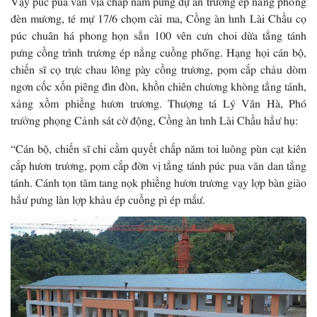
đèn mương, té mự 17/6 chọm cài ma, Cồng àn tỉnh Lài Chầu cọ
púc chuân há phong họn sẳn 100 vên cưn choi dừa tẳng tánh
pưng cồng trình trương ép nẳng cuồng phổng. Hạng họi cán bộ,
chiến sĩ cọ trực chau lông pày cồng trương, pọm cắp chảu dòm
ngơn cốc xốn piêng đìn đòn, khồn chiên chương khòng tẳng tánh,
xảng xồm phiềng hươn trương. Thượng tá Lý Văn Hà, Phó
trưởng phọng Cảnh sát cờ động, Cồng àn tỉnh Lài Chầu hẳư hụ:
“Cán bộ, chiến sĩ chi cằm quyết chấp năm toi luông pùn cạt kiên
cắp hươn trương, pọm cắp đờn vị tẳng tánh púc pua văn dan tẳng
tánh. Cánh tọn tăm tang nọk phiềng hươn trương vạy lợp bàn giào
hẳư pưng làn lợp khảu ép cuồng pì ép mắư.