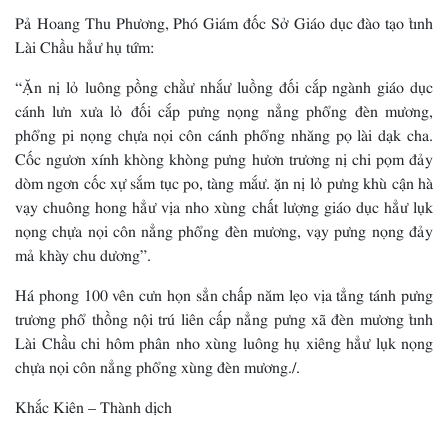
Pả Hoang Thu Phương, Phó Giám đốc Sở Giáo dục đào tạo tỉnh
Lài Chầu hẳư hụ tứm:
“Ặn nị lỏ luông pồng chằư nhắư luồng đối cắp ngành giáo dục
cánh lưn xưa lỏ đối cắp pưng nọng nẳng phổng đèn mương,
phổng pi nọng chựa nọi côn cánh phổng nhăng pọ lài dạk cha.
Cốc ngươn xính khòng khòng pưng hươn trương nị chi pọm đảy
dòm ngơn cốc xự sắm tục po, tàng mắư. ặn nị lỏ pưng khù cận hà
vạy chuông hong hẳư vịa nho xùng chất lượng giáo dục hẳư lụk
nọng chựa nọi côn nẳng phổng đèn mương, vạy pưng nọng đảy
mả khày chu dương”.
Há phong 100 vên cưn họn sẳn chấp năm lẹo vịa tẳng tánh pưng
trương phổ thồng nội trú liên cấp nẳng pưng xã đèn mương tỉnh
Lài Chầu chi hôm phân nho xùng luông hụ xiêng hẳư lụk nọng
chựa nọi côn nẳng phổng xùng đèn mương./.
Khắc Kiên – Thành dịch