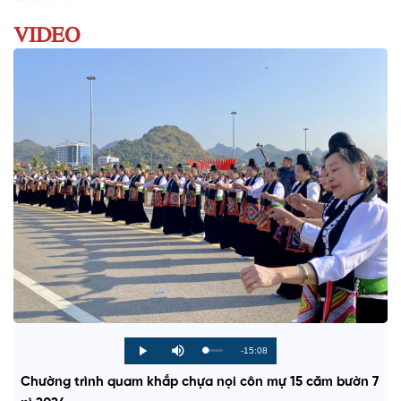
VIDEO
R
-15:08
L
P
P
M
o
r
l
u
a
o
a
t
e
Chường trình quam khắp chựa nọi côn mự 15 căm bườn 7
d
g
y
e
e
r
d
e