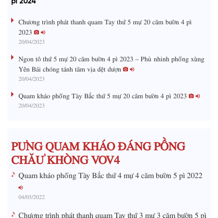
pì 2024
m
:
s
0
s
%
:
a
Chương trình phát thanh quam Tay thứ 5 mự 20 căm bườn 4 pì
0
%
2023
i
20/04/2023
n
Ngon tô thứ 5 mự 20 căm bườn 4 pì 2023 – Phủ nhinh phổng xùng
i
Yên Bái chóng tánh tăm vịa dệt dượn
20/04/2023
n
g
Quam kháo phổng Tày Bắc thứ 5 mự 20 căm bườn 4 pì 2023
20/04/2023
T
i
m
PƯNG QUAM KHÁO ĐÁNG PỒNG
e
CHĂƯ KHÒNG VOV4
Quam kháo phổng Tày Bắc thứ 4 mự 4 căm bườn 5 pì 2022
04/05/2022
Chương trình phát thanh quam Tay thứ 3 mự 3 căm bườn 5 pì