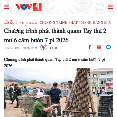
ꪹꪊꪉ ꪊꪲꪉ ꪠꪱꪒ ꪵꪖꪉ ꪭꪱꪉ ꪣꪳ (CHƯƠNG TRÌNH PHÁT THANH HẠNG MỰ)
Chương trình phát thành quam Tay thứ 2
mự 6 căm bườn 7 pì 2026
Thứ hai, 10:21, 06/07/2026
TTTB
Chương trình phát thành quam Tay thứ 2 mự 6 căm bườn 7 pì
2026