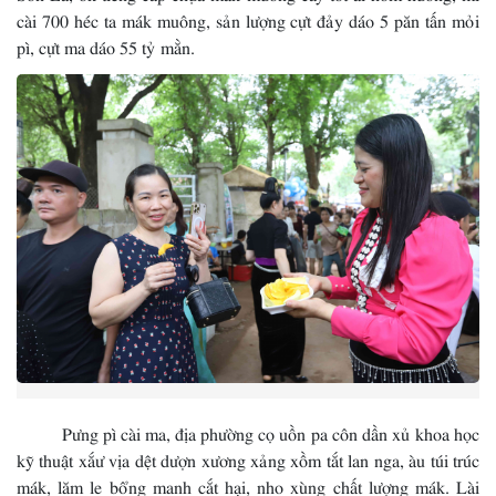
cài 700 héc ta mák muông, sản lượng cựt đảy dáo 5 păn tấn mỏi
pì, cựt ma dáo 55 tỷ mằn.
Pưng pì cài ma, địa phường cọ uồn pa côn dần xủ khoa học
kỹ thuật xắư vịa dệt dượn xương xảng xồm tắt lan nga, àu túi trúc
mák, lăm le bổng manh cắt hại, nho xùng chất lượng mák. Lài