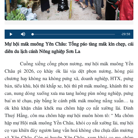
Remaining
-29:58
Loaded
:
Progress
:
Play
Mute
0%
0%
Mự hội mák muông Yên Châu: Tống páo tàng mák kìn chẹp, cái
Time
diên du lịch cánh Nông nghiệp Sơn La
Cuồng xiềng cống phọn nương, mự hội mák muông Yền
Châu pì 2026, cọ khày ók lài vịa dệt phọn nương, hỏng pải
chương hay khòng na khòng pưng xã, doanh nghiệp, HTX, pưng
bản, tiểu khù, hội thì khắp xe, hội thì pít mák muông, khánh thì xe
can, nung dỏng xuổng xưa ma tang luông pùn nông nghiệp, pưng
bai ỉn té chạu, pày bấng le cánh pítk mák muông nẳng xuần… tạ
ók khù khặn chăn khék ma chôm hặp cọ nắt xường lài. Đinh
Thuý Hằng, côn ma chôm hặp mự hội muôn hòm tô: “ Ma chôm
hặp mự Hội mák muông Yền Châu, khỏi cọ nắt xường lài, mự hội
cọ vạu khửn đảy ngươn lang vằn hoá khòng chu chựa dần mương
xã Yên Châu. Cón nị huyện Yên Châu, xum khỏi cọ ma chôm