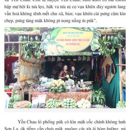
hặp mự hội kỉ tưa lẹo, hák va tưa nị cọ vạu khửn đảy ngươn lang
vằn hoá khòng tênh mết chu xã, bản; vạu khửn cài pưng căm kìn
chẹp, pưng tàng mák khòng pi nọng nẳng nỉ púk”.
Yền Chau lỏ phổng púk cò kìn mák cốc chính khòng tỉnh
Sơn La, ók tiếng cắp chựa mák muông cáy tót ài hòm hường, mi