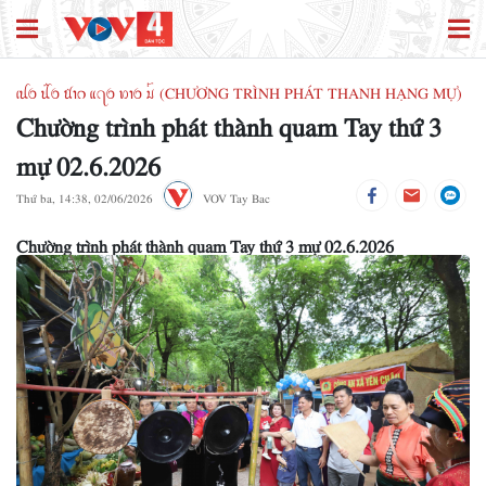
ꪹꪊꪉ ꪊꪲꪉ ꪠꪱꪒ ꪵꪖꪉ ꪭꪱꪉ ꪣꪳ (CHƯƠNG TRÌNH PHÁT THANH HẠNG MỰ)
Chường trình phát thành quam Tay thứ 3
mự 02.6.2026
Thứ ba, 14:38, 02/06/2026
VOV Tay Bac
Chường trình phát thành quam Tay thứ 3 mự 02.6.2026