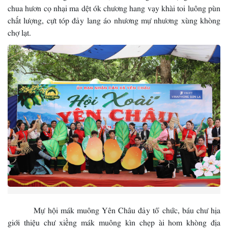
chua hươn cọ nhại ma dệt ók chương hang vạy khài toi luông pùn
chất lượng, cựt tóp đảy lang áo nhương mự nhương xùng khòng
chợ lạt.
Mự hội mák muông Yên Châu đảy tổ chức, báu chư hịa
giới thiệu chư xiềng mák muông kìn chẹp ài hom khòng địa