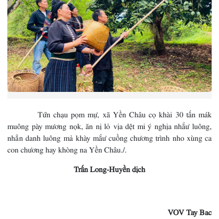
Tứn chạu pọm mự, xã Yền Châu cọ khài 30 tấn mák
muông pày mương nọk, ăn nị lỏ vịa dệt mi ý nghịa nhắư luông,
nhẳn danh luông mả khày mắư cuồng chương trình nho xùng ca
con chương hay khòng na Yền Châu./.
Trấn Long-Huyền dịch
VOV Tay Bac