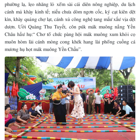
phường lạ, lẹo nhăng lỏ xểm sài cái diên nông nghiệp, du lịch
cánh mả khày kinh tế; niếu chưa dòm ngơn cốc, ký cạt kiên dệt
kìn, khày quảng chợ lạt, cánh xủ công nghệ tang mắư xắư vịa dệt
dượn. Ưởi Quàng Thu Tuyết, côn púk mák muông nẳng Yền
Châu hẳư hụ:“ Chơ tổ chức pàng hội mák muông xum khỏi cọ
muôn hòm lài cánh mòng cong khék hang lài phổng cuồng cá
mương hụ họt mák muông Yền Chầu”.