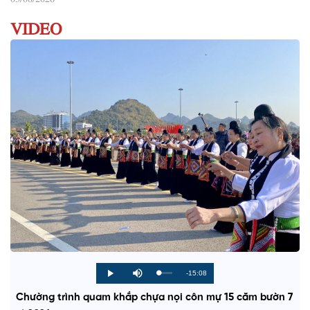
VIDEO
R
-15:08
L
P
P
M
o
r
l
u
a
o
a
t
e
Chường trình quam khắp chựa nọi côn mự 15 căm bườn 7
d
g
y
e
e
r
d