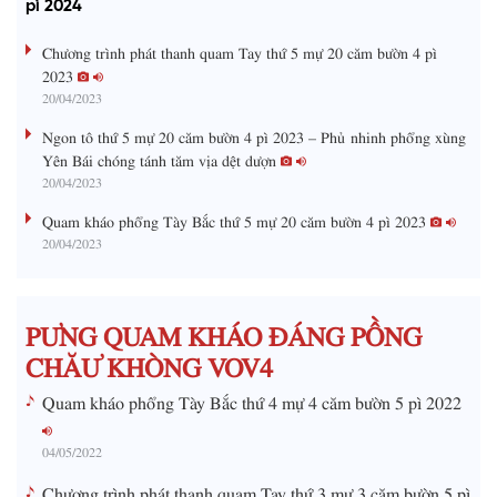
e
pì 2024
m
:
s
0
s
%
:
a
Chương trình phát thanh quam Tay thứ 5 mự 20 căm bườn 4 pì
0
%
2023
i
20/04/2023
n
Ngon tô thứ 5 mự 20 căm bườn 4 pì 2023 – Phủ nhinh phổng xùng
i
Yên Bái chóng tánh tăm vịa dệt dượn
20/04/2023
n
g
Quam kháo phổng Tày Bắc thứ 5 mự 20 căm bườn 4 pì 2023
20/04/2023
T
i
m
PƯNG QUAM KHÁO ĐÁNG PỒNG
e
CHĂƯ KHÒNG VOV4
Quam kháo phổng Tày Bắc thứ 4 mự 4 căm bườn 5 pì 2022
04/05/2022
Chương trình phát thanh quam Tay thứ 3 mự 3 căm bườn 5 pì