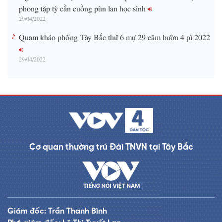
phong tặp tỳ cằn cuồng pùn lan học sình
29/04/2022
Quam kháo phổng Tày Bắc thứ 6 mự 29 căm bườn 4 pì 2022
29/04/2022
Cơ quan thường trú Đài TNVN tại Tây Bắc
Giám đốc: Trần Thanh Bình