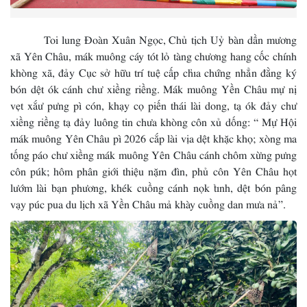
Toi lung Đoàn Xuân Ngọc, Chủ tịch Uỷ bàn dần mương
xã Yên Châu, mák muông cáy tót lỏ tàng chương hang cốc chính
khòng xã, đảy Cục sở hữu trí tuệ cấp chỉa chứng nhẳn đằng ký
bón dệt ók cánh chư xiềng riềng. Mák muông Yền Châu mự nị
vẹt xắư pưng pì cón, khạy cọ piến thái lài dong, tạ ók đảy chư
xiềng riềng tạ đảy luông tin chưa khòng côn xủ dống: “ Mự Hội
mák muông Yên Châu pì 2026 cắp lài vịa dệt khặc khọ; xòng ma
tống páo chư xiềng mák muông Yên Châu cánh chôm xừng pưng
côn púk; hôm phân giới thiệu nặm đìn, phủ côn Yên Châu họt
lướm lài bạn phương, khék cuồng cánh nọk tỉnh, dệt bón pâng
vạy púc pua du lịch xã Yền Châu mả khày cuồng dan mưa nả”.