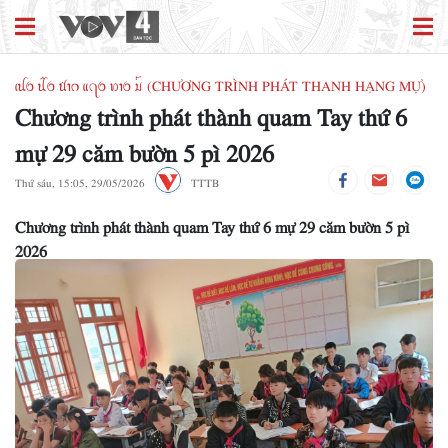
ꪹꪊꪉ ꪊꪲꪉ ꪠꪱꪒ ꪵꪖꪉ ꪭꪱꪉ ꪣꪳ (CHƯƠNG TRÌNH PHÁT THANH HẠNG MỰ)
Chương trình phát thành quam Tay thứ 6
mự 29 căm bườn 5 pì 2026
Thứ sáu, 15:05, 29/05/2026
TTTB
Chương trình phát thành quam Tay thứ 6 mự 29 căm bườn 5 pì
2026