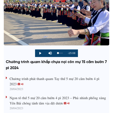
R
-15:08
L
P
P
M
o
r
l
u
a
o
a
t
e
Chường trình quam khắp chựa nọi côn mự 15 căm bườn 7
d
g
y
e
e
r
d
e
pì 2024
m
:
s
0
s
%
:
a
Chương trình phát thanh quam Tay thứ 5 mự 20 căm bườn 4 pì
0
%
2023
i
20/04/2023
n
Ngon tô thứ 5 mự 20 căm bườn 4 pì 2023 – Phủ nhinh phổng xùng
i
Yên Bái chóng tánh tăm vịa dệt dượn
20/04/2023
n