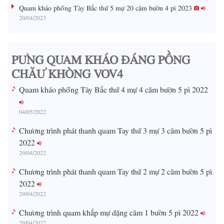
g
Quam kháo phổng Tày Bắc thứ 5 mự 20 căm bườn 4 pì 2023
20/04/2023
T
i
m
PƯNG QUAM KHÁO ĐÁNG PỒNG
e
CHĂƯ KHÒNG VOV4
Quam kháo phổng Tày Bắc thứ 4 mự 4 căm bườn 5 pì 2022
04/05/2022
Chương trình phát thanh quam Tay thứ 3 mự 3 căm bườn 5 pì
2022
29/04/2022
Chương trình phát thanh quam Tay thứ 2 mự 2 căm bườn 5 pì
2022
29/04/2022
Chương trình quam khắp mự dặng căm 1 bườn 5 pì 2022
29/04/2022