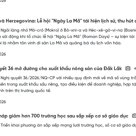
026
và Herzegovina: Lễ hội "Ngày La Mã" tái hiện lịch sử, thu h
 Ngôi làng nhỏ Mô-crô (Mokro) ở Bô-xni-a và Héc-xê-gô-vi-na (Bosni
 sôi động khi tổ chức lễ hội "Ngày La Mã" (Roman Days) – sự kiện tái h
ội là nhằm tôn vinh di sản La Mã và quảng bá du lịch văn hóa.
026
yết 36 mở đường cho xuất khẩu nông sản của Đắk Lắk
 Nghị quyết 36/2026/NQ-CP với nhiều quy định mới về mã số vùng tr
ẽn trong xuất khẩu sầu riêng, tạo điều kiện để doanh nghiệp, hợp 
nh trên thị trường quốc tế.
026
áp giảm hơn 700 trường học sau sắp xếp cơ sở giáo dục
 Triển khai phương án sắp xếp mạng lưới trường học, số cơ sở giáo