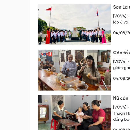
Sơn La 
[VOV4] -
lớp 6 và
04/08/2
Các tổ 
[VOV4] -
giảm gán
04/08/2
Nữ cán 
[VOV4] -
Thuận Hò
đồng bà