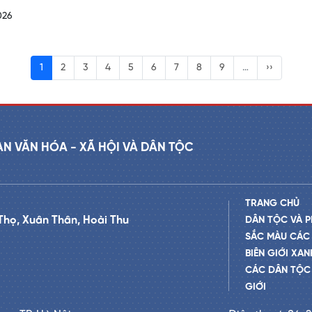
026
1
2
3
4
5
6
7
8
9
…
››
AN VĂN HÓA - XÃ HỘI VÀ DÂN TỘC
TRANG CHỦ
Thọ, Xuân Thân, Hoài Thu
DÂN TỘC VÀ P
SẮC MÀU CÁC
BIÊN GIỚI XAN
CÁC DÂN TỘC 
GIỚI