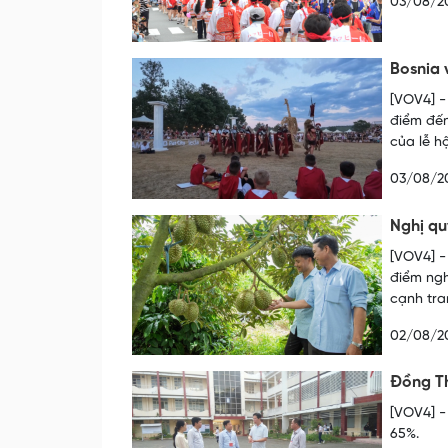
03/08/2
Bosnia 
[VOV4] -
điểm đến
của lễ h
03/08/2
Nghị qu
[VOV4] -
điểm ngh
cạnh tra
02/08/2
Đồng Th
[VOV4] -
65%.