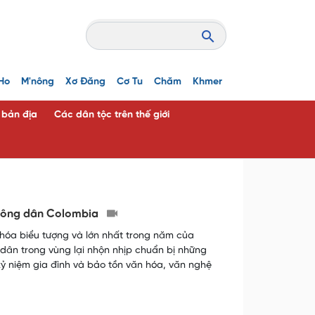
Ho
M'nông
Xơ Đăng
Cơ Tu
Chăm
Khmer
c bản địa
Các dân tộc trên thế giới
ời nông dân Colombia
ăn hóa biểu tượng và lớn nhất trong năm của
g dân trong vùng lại nhộn nhịp chuẩn bị những
kỷ niệm gia đình và bảo tồn văn hóa, văn nghệ