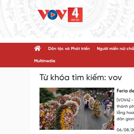
Dân tộc và Phát triển
Người miền núi chấ
Multimedia
Từ khóa tìm kiếm:
vov
Feria d
[VOV4] -
thành ph
lẵng hoa
dân gian
06/08/2