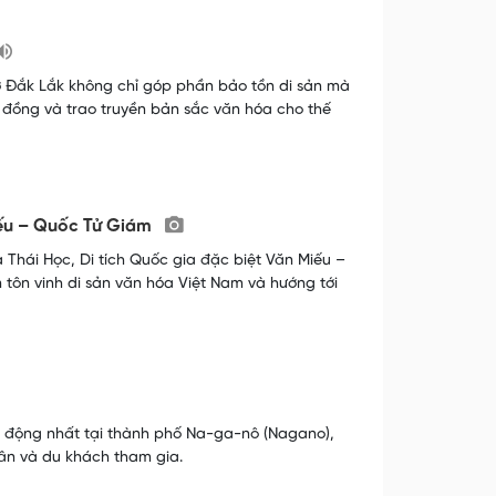
ở Đắk Lắk không chỉ góp phần bảo tồn di sản mà
 đồng và trao truyền bản sắc văn hóa cho thế
iếu – Quốc Tử Giám
 Thái Học, Di tích Quốc gia đặc biệt Văn Miếu –
 tôn vinh di sản văn hóa Việt Nam và hướng tới
sôi động nhất tại thành phố Na-ga-nô (Nagano),
ân và du khách tham gia.