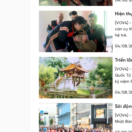
04/08/2
Hiện th
[VOV4] -
còn cụ t
hệ trẻ.
04/08/2
Triển l
[VOV4] -
Quốc Tử 
kỷ niệm
04/08/2
Sôi độn
[VOV4] -
Nhật Bản