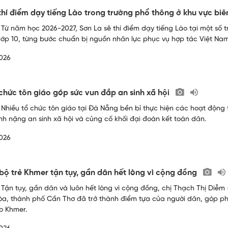
thí điểm dạy tiếng Lào trong trường phổ thông ở khu vực biê
 Từ năm học 2026-2027, Sơn La sẽ thí điểm dạy tiếng Lào tại một số trư
 lớp 10, từng bước chuẩn bị nguồn nhân lực phục vụ hợp tác Việt Nam
026
chức tôn giáo góp sức vun đắp an sinh xã hội
 Nhiều tổ chức tôn giáo tại Đà Nẵng bền bỉ thực hiện các hoạt động
h nặng an sinh xã hội và củng cố khối đại đoàn kết toàn dân.
026
bộ trẻ Khmer tận tụy, gần dân hết lòng vì cộng đồng
 Tận tụy, gần dân và luôn hết lòng vì cộng đồng, chị Thạch Thị Diễ
a, thành phố Cần Thơ đã trở thành điểm tựa của người dân, góp ph
o Khmer.