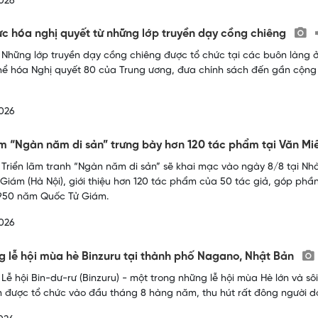
026
ực hóa nghị quyết từ những lớp truyền dạy cồng chiêng
 Những lớp truyền dạy cồng chiêng được tổ chức tại các buôn làng 
hể hóa Nghị quyết 80 của Trung ương, đưa chính sách đến gần cộng
026
ãm “Ngàn năm di sản” trưng bày hơn 120 tác phẩm tại Văn M
 Triển lãm tranh “Ngàn năm di sản” sẽ khai mạc vào ngày 8/8 tại Nhà
Giám (Hà Nội), giới thiệu hơn 120 tác phẩm của 50 tác giả, góp phần
 950 năm Quốc Tử Giám.
026
g lễ hội mùa hè Binzuru tại thành phố Nagano, Nhật Bản
 Lễ hội Bin-dư-rư (Binzuru) - một trong những lễ hội mùa Hè lớn và 
 được tổ chức vào đầu tháng 8 hàng năm, thu hút rất đông người d