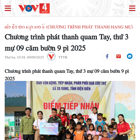
ꪹꪊꪉ ꪊꪲꪉ ꪠꪱꪒ ꪵꪖꪉ ꪭꪱꪉ ꪣꪳ (CHƯƠNG TRÌNH PHÁT THANH HẠNG MỰ)
Chương trình phát thanh quam Tay, thứ 3
mự 09 căm bườn 9 pì 2025
Thứ ba, 10:58, 09/09/2025
TTTB
Chương trình phát thanh quam Tay, thứ 3 mự 09 căm bườn 9 pì
2025