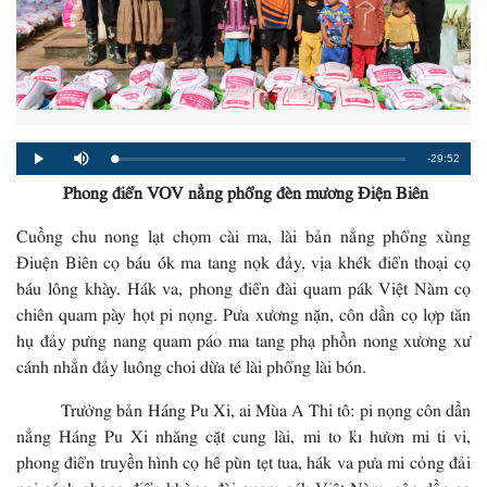
Remaining
-29:52
Loaded
:
Progress
:
Play
Mute
0%
0%
Phong điển VOV nẳng phổng đèn mương Điện Biên
Time
Cuồng chu nong lạt chọm cài ma, lài bản nẳng phổng xùng
Điuện Biên cọ báu ók ma tang nọk đảy, vịa khék điển thoại cọ
báu lông khày. Hák va, phong điển đài quam pák Việt Nàm cọ
chiên quam pày họt pi nọng. Pưa xương nặn, côn dần cọ lợp tăn
hụ đảy pưng nang quam páo ma tang phạ phồn nong xương xư
cánh nhẳn đảy luông choi dừa té lài phổng lài bón.
Trưởng bản Háng Pu Xi, ai Mùa A Thi tô: pi nọng côn dần
nẳng Háng Pu Xi nhăng cặt cung lài, mi to kỉ hươn mi ti vi,
phong điển truyền hình cọ hê pùn tẹt tua, hák va pưa mi cỏng đải
nọi cánh phong điển khòng đài quam pák Việt Nàm, côn dần cọ