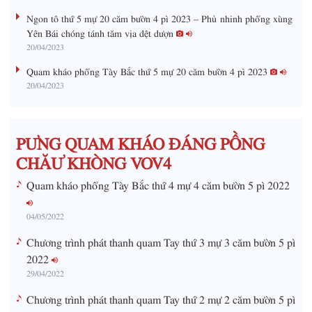
Ngon tô thứ 5 mự 20 căm bườn 4 pì 2023 – Phủ nhinh phổng xùng
i
Yên Bái chóng tánh tăm vịa dệt dượn
20/04/2023
n
g
Quam kháo phổng Tày Bắc thứ 5 mự 20 căm bườn 4 pì 2023
20/04/2023
T
i
m
PƯNG QUAM KHÁO ĐÁNG PỒNG
e
CHĂƯ KHÒNG VOV4
Quam kháo phổng Tày Bắc thứ 4 mự 4 căm bườn 5 pì 2022
04/05/2022
Chương trình phát thanh quam Tay thứ 3 mự 3 căm bườn 5 pì
2022
29/04/2022
Chương trình phát thanh quam Tay thứ 2 mự 2 căm bườn 5 pì