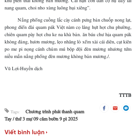
nang quam, choi nho xùng luông hụi xiêng”.
Nẳng phổng cuồng lắc cày cánh pưng bản chuốp nong lạt,
phong điển đài quam pák Việt nàm cọ lâng hựt họt chu phường,
chiên quam pày họt chu ke na khà bản. ăn báu chư hịa quam pák
khòng đảng, hươn mương, lẹo nhăng lỏ xểm xài cái diên, cạt kiên
po me pi nọng cánh chủm mú bộp đội đèn mương nhương tứm
niều mẳn nẳng phổng đèn mương khòng bản mương./.
Vũ Lợi-Huyền dịch
TTTB
Chương trình phát thanh quam
Tags:
Tay
thứ 3 mự 09 căm bườn 9 pì 2025
Viết bình luận