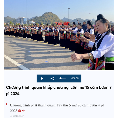
R
-15:08
L
P
P
M
o
r
l
u
a
o
a
t
e
Chường trình quam khắp chựa nọi côn mự 15 căm bườn 7
d
g
y
e
e
r
d
e
pì 2024
m
:
s
0
s
%
:
a
Chương trình phát thanh quam Tay thứ 5 mự 20 căm bườn 4 pì
0
%
2023
i
20/04/2023
n