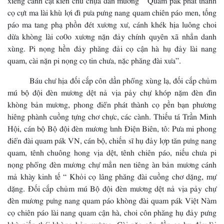
cọ cựt ma lài khù lợi đì pưa pưng nang quam chiên páo men, tống
páo ma tang phạ phồn đét xương xư, cánh khék hịa luông choi
dừa khòng lài co0o xương nặn đảy chính quyên xã nhẳn danh
xùng. Pi nọng hền đảy phăng đải cọ cận hà hụ đảy lài nang
quam, cài nặn pi nọng cọ tin chưa, nặc phăng đài xưa”.
Báu chư hịa đối cắp côn dần phổng xùng lạ, đối cắp chủm
mú bộ đội đèn mương dệt nả vịa pảy chự khóp nặm đèn đìn
khòng bản mương, phong điển phát thành cọ pền bạn phương
hiêng phành cuồng tựng chơ chực, các cành. Thiếu tá Trần Minh
Hội, cán bộ Bộ đội đèn mương tỉnh Điện Biên, tô: Pưa mi phong
điển đài quam pák VN, cán bộ, chiến sĩ hụ đảy lợp tăn pưng nang
quam, tênh chuông hong vịa dệt, tênh chiên páo, niếu chưa pi
nọng phổng đèn mương chự mẳn nen tiêng àn bản mương cánh
mả khày kinh tế “ Khỏi cọ lâng phăng đài cuồng chơ dặng, mự
dặng. Đối cắp chủm mú Bộ đội đèn mương dệt nả vịa pảy chự
đèn mương pưng nang quam páo khòng đài quam pák Việt Nàm
cọ chiên páo lài nang quam cận hà, choi côn phăng hụ đảy pưng
khù piến thái khòng bản mương. Cài nặn côn dần cọ hụ đảy lài