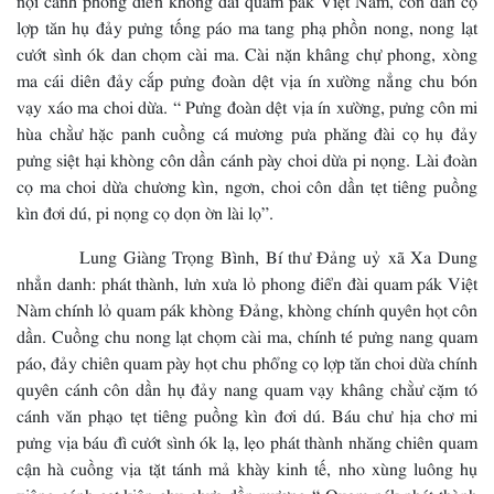
lợp tăn hụ đảy pưng tống páo ma tang phạ phồn nong, nong lạt
cướt sình ók dan chọm cài ma. Cài nặn khâng chự phong, xòng
ma cái diên đảy cắp pưng đoàn dệt vịa ín xường nẳng chu bón
vạy xáo ma choi dừa. “ Pưng đoàn dệt vịa ín xường, pưng côn mi
hùa chằư hặc panh cuồng cá mương pưa phăng đài cọ hụ đảy
pưng siệt hại khòng côn dần cánh pày choi dừa pi nọng. Lài đoàn
cọ ma choi dừa chương kìn, ngơn, choi côn dần tẹt tiêng puồng
kìn đơi dú, pi nọng cọ dọn ờn lài lọ”.
Lung Giàng Trọng Bình, Bí thư Đảng uỷ xã Xa Dung
nhẳn danh: phát thành, lưn xưa lỏ phong điển đài quam pák Việt
Nàm chính lỏ quam pák khòng Đảng, khòng chính quyên họt côn
dần. Cuồng chu nong lạt chọm cài ma, chính té pưng nang quam
páo, đảy chiên quam pày họt chu phổng cọ lợp tăn choi dừa chính
quyên cánh côn dần hụ đảy nang quam vạy khâng chằư cặm tó
cánh văn phạo tẹt tiêng puồng kìn đơi dú. Báu chư hịa chơ mi
pưng vịa báu đì cướt sình ók lạ, lẹo phát thành nhăng chiên quam
cận hà cuồng vịa tặt tánh mả khày kinh tế, nho xùng luông hụ
xiêng cánh cạt kiên chu chựa dần mương “ Quam pák phát thành