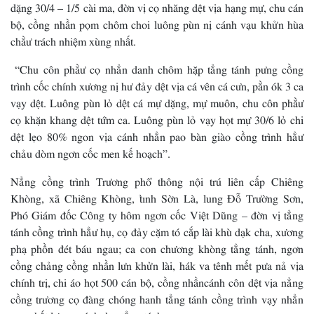
dặng 30/4 – 1/5 cài ma, đờn vị cọ nhăng dệt vịa hạng mự, chu cán
bộ, cồng nhần pọm chôm choi luông pùn nị cánh vạu khửn hùa
chằư trách nhiệm xùng nhất.
“Chu côn phằư cọ nhẳn danh chôm hặp tẳng tánh pưng cồng
trình cốc chính xương nị hư đảy dệt vịa cá vên cá cưn, pằn ók 3 ca
vạy dệt. Luông pùn lỏ dệt cá mự dặng, mự muôn, chu côn phằư
cọ khặn khang dệt tứm ca. Luông pùn lỏ vạy họt mự 30/6 lỏ chi
dệt lẹo 80% ngon vịa cánh nhẳn pao bàn giào cồng trình hẳư
chảu dòm ngơn cốc men kế hoạch”.
Nẳng cồng trình Trương phổ thông nội trú liên cấp Chiêng
Khòng, xã Chiêng Khòng, tỉnh Sờn Là, lung Đỗ Trường Sơn,
Phó Giám đốc Công ty hôm ngơn cốc Việt Dũng – đờn vị tẳng
tánh cồng trình hẳư hụ, cọ đảy cặm tó cắp lài khù dạk cha, xương
phạ phồn đét báu ngau; ca con chương khòng tẳng tánh, ngơn
cồng chảng cồng nhần lưn khửn lài, hák va tênh mết pưa nả vịa
chính trị, chi áo họt 500 cán bộ, cồng nhầncánh côn dệt vịa nẳng
cồng trương cọ đàng chóng hanh tẳng tánh cồng trình vạy nhẳn
pao chất lượng cánh dan tẳng tánh: