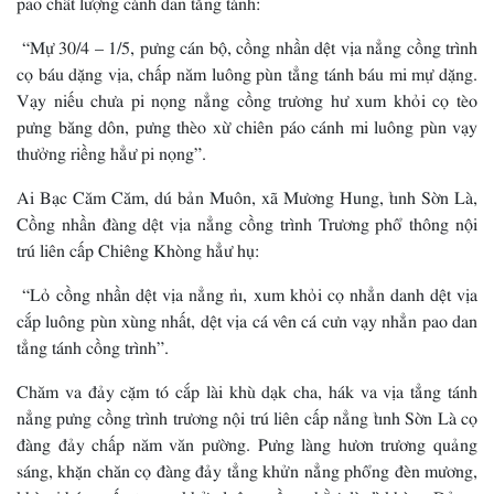
“Mự 30/4 – 1/5, pưng cán bộ, cồng nhần dệt vịa nẳng cồng trình
cọ báu dặng vịa, chấp năm luông pùn tẳng tánh báu mi mự dặng.
Vạy niếu chưa pi nọng nẳng cồng trương hư xum khỏi cọ tèo
pưng băng dôn, pưng thèo xừ chiên páo cánh mi luông pùn vạy
thưởng riềng hẳư pi nọng”.
Ai Bạc Căm Căm, dú bản Muôn, xã Mương Hung, tỉnh Sờn Là,
Cồng nhần đàng dệt vịa nẳng cồng trình Trương phổ thông nội
trú liên cấp Chiêng Khòng hẳư hụ:
“Lỏ cồng nhần dệt vịa nẳng nỉ, xum khỏi cọ nhẳn danh dệt vịa
cắp luông pùn xùng nhất, dệt vịa cá vên cá cưn vạy nhẳn pao dan
tẳng tánh cồng trình”.
Chăm va đảy cặm tó cắp lài khù dạk cha, hák va vịa tẳng tánh
nẳng pưng cồng trình trương nội trú liên cấp nẳng tỉnh Sờn Là cọ
đàng đảy chấp năm văn pường. Pưng làng hươn trương quảng
sáng, khặn chăn cọ đàng đảy tẳng khửn nẳng phổng đèn mương,
khù nị báu xuấn to vạu khửn luông pồng chằư đù đì khòng Đảng,