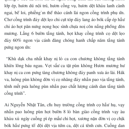
lớp ép, hươn dú nội trú, hươn cồng vụ, hươn dệt khảu lanh cành
ngai, bể loi, phiềng ỉn thể thào cánh lài ngon cồng trình phụ ứn.
Chơ cồng trình đảy dệt lẹo chi cựt tóp đảy lang áo bók cắp ép hẳư
chi áo họt păn nưng nọng học sình chựa noị côn nẳng phổng đèn
mương. Lằng 6 bườn tẳng tánh, họt khay cồng trình cọ dệt lẹo
đảy 60% ngon vịa cánh đàng chóng hanh chấp năm tẳng tánh
pưng ngon ứn:
“Khù dạk cha nhất khay nị lỏ ca con chương khòng tẳng tánh
khửn lông báu ngau. Vẹt sắư ca tặt pùn khòng Hươn mương hư
khay nị ca con pưng tàng chương khòng đảy panh xưa áo lài. Hák
va, luông pùn khòng đờn vị cọ nhăng đảy nhẳn pao vịa tẳng tánh,
tênh mết pưa luông pùn nhẳn pao chất lượng cánh dan tẳng tánh
cồng trình”.
Ai Nguyễn Nhật Tân, chỉ huy trưởng cồng trình cọ hẳư hụ, vạy
nhẳn pao luông pùn họt bườn 8 lỏ bàn giào cồng trình vạy àu
khảu xủ ngày cuồng pì ép mắư chi họt, xương nặn đờn vị cọ chịk
bók hẳư pưng tổ đội dệt vịa tứm ca, dệt cá tênh cưn. Cuồng dan