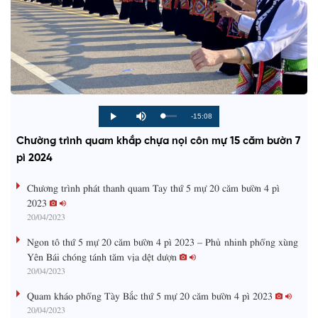
R
-15:08
L
P
P
M
o
r
l
u
a
o
a
t
e
Chường trình quam khắp chựa nọi côn mự 15 căm bườn 7
d
g
y
e
e
r
d
e
pì 2024
m
:
s
0
s
%
:
a
Chương trình phát thanh quam Tay thứ 5 mự 20 căm bườn 4 pì
0
%
2023
i
20/04/2023
n
Ngon tô thứ 5 mự 20 căm bườn 4 pì 2023 – Phủ nhinh phổng xùng
i
Yên Bái chóng tánh tăm vịa dệt dượn
20/04/2023
n
g
Quam kháo phổng Tày Bắc thứ 5 mự 20 căm bườn 4 pì 2023
20/04/2023
T