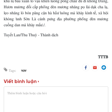
Hươn mương đối cắp phổng đèn mương nhăng pọ lài dạk cha lạ,
lẹo nhăng lỏ bón pâng cận hà hẳư luông mả khày kình tế, xã hội
khòng tỉnh Sờn Là cánh pưng địa phường phổng đèn mương
cuồng dan mả khày mắư./.
Tuyết Lan/Thu Thuỳ - Thành dịch
TTTB
vov
Tags:
Viết bình luận