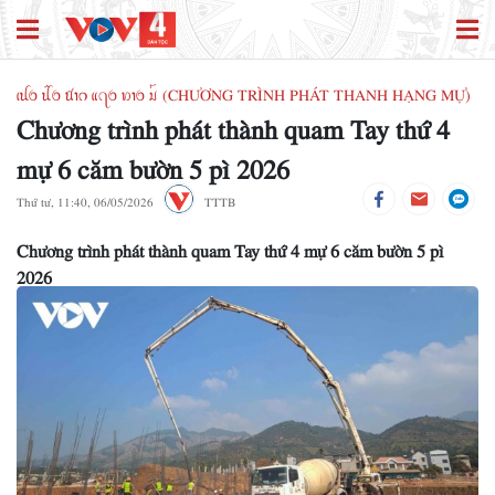
ꪹꪊꪉ ꪊꪲꪉ ꪠꪱꪒ ꪵꪖꪉ ꪭꪱꪉ ꪣꪳ (CHƯƠNG TRÌNH PHÁT THANH HẠNG MỰ)
Chương trình phát thành quam Tay thứ 4
mự 6 căm bườn 5 pì 2026
Thứ tư, 11:40, 06/05/2026
TTTB
Chương trình phát thành quam Tay thứ 4 mự 6 căm bườn 5 pì
2026