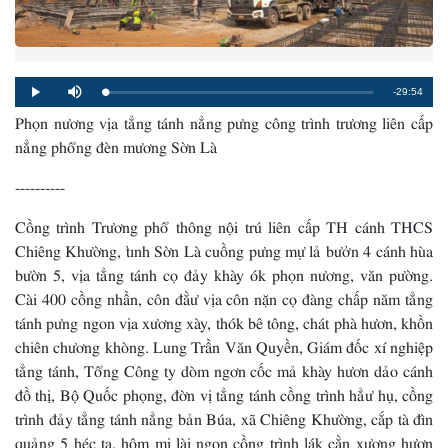
Remaining
-29:54
Loaded
:
Progress
:
Play
Mute
0%
0%
Phọn nương vịa tẳng tánh nẳng pưng công trình trương liên cấp
Time
nẳng phổng đèn mương Sờn Là
----------
Cồng trình Trương phổ thông nội trú liên cấp TH cánh THCS
Chiêng Khường, tỉnh Sờn Là cuồng pưng mự lả bưởn 4 cánh hùa
bườn 5, vịa tẳng tánh cọ đảy khày ók phọn nương, văn pường.
Cài 400 cồng nhần, côn đằư vịa côn nặn cọ đàng chấp năm tẳng
tánh pưng ngon vịa xương xày, thók bê tông, chát phà hươn, khồn
chiên chương khòng. Lung Trần Văn Quyền, Giám đốc xí nghiệp
tẳng tánh, Tổng Công ty dòm ngơn cốc mả khày hươn dảo cánh
đồ thị, Bộ Quốc phọng, đờn vị tẳng tánh cồng trình hẳư hụ, cồng
trình đảy tẳng tánh nẳng bản Búa, xã Chiêng Khường, cắp tà đìn
quảng 5 héc ta, hôm mi lài ngon cồng trình lák cằn xương hươn