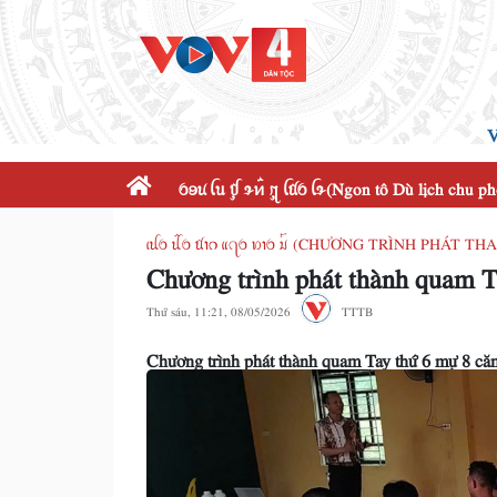
V
ꪉꪮꪙ ꪶꪕ ꪤꪴ ꪩꪀꪲ ꪋꪴ ꪶꪠꪉ ꪶꪩ(Ngon tô Dù lịch chu p
ꪹꪊꪉ ꪊꪲꪉ ꪠꪱꪒ ꪵꪖꪉ ꪭꪱꪉ ꪣꪳ (CHƯƠNG TRÌNH PHÁT T
Chương trình phát thành quam T
Thứ sáu, 11:21, 08/05/2026
TTTB
Chương trình phát thành quam Tay thứ 6 mự 8 că