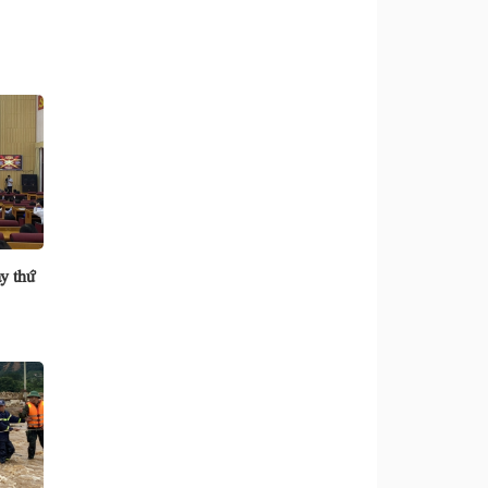
y thứ