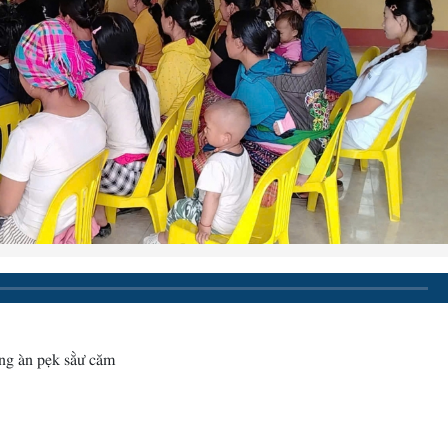
êng àn pẹk sằư căm