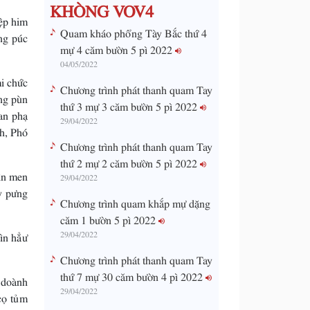
KHÒNG VOV4
ệp him
Quam kháo phổng Tày Bắc thứ 4
ng púc
mự 4 căm bườn 5 pì 2022
04/05/2022
i chức
Chương trình phát thanh quam Tay
ng pùn
thứ 3 mự 3 căm bườn 5 pì 2022
an phạ
29/04/2022
h, Phó
Chương trình phát thanh quam Tay
thứ 2 mự 2 căm bườn 5 pì 2022
ìn men
29/04/2022
y pưng
Chương trình quam khắp mự dặng
căm 1 bườn 5 pì 2022
29/04/2022
ìn hẳư
Chương trình phát thanh quam Tay
thứ 7 mự 30 căm bườn 4 pì 2022
 doành
29/04/2022
cọ tủm