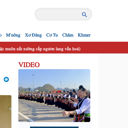
o
M'nông
Xơ Đăng
Cơ Tu
Chăm
Khmer
 mặc muôn nắt xường cắp ngươn lang vằn hoá)
VIDEO