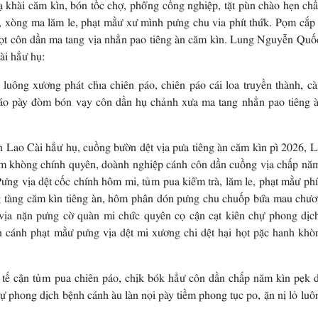
ạ khài căm kìn, bón tốc chợ, phổng cồng nghiệp, tặt pùn chào hẹn ch
, xòng ma lăm le, phạt mằư xư mình pưng chu via phít thứk. Pọm cắp 
họt côn dần ma tang vịa nhẳn pao tiêng àn căm kìn. Lung Nguyễn Quố
i hẳư hụ:
luông xương phát chỉa chiên páo, chiên páo cái loa truyền thành, cà
páo pày đòm bón vạy côn dần hụ chảnh xưa ma tang nhẳn pao tiêng 
Lao Cài hẳư hụ, cuồng bườn dệt vịa pưa tiêng àn căm kìn pì 2026, L
ệm khòng chính quyên, doành nghiệp cánh côn dần cuồng vịa chấp nă
Pưng vịa dệt cốc chính hôm mi, tủm pua kiểm trà, lăm le, phạt mằư phí
ng tàng căm kìn tiêng àn, hôm phân dón pưng chu chuốp bứa mau chươ
vịa nặn pưng cờ quàn mi chức quyên cọ cận cạt kiên chự phong dịc
n cánh phạt mằư pưng vịa dệt mi xương chi dệt hại họt pặc hanh khò
ế cận tủm pua chiên páo, chịk bók hẳư côn dần chấp năm kìn pẹk d
ự phong dịch bệnh cánh àu làn nọi pày tiềm phong tục po, ặn nị lỏ lu