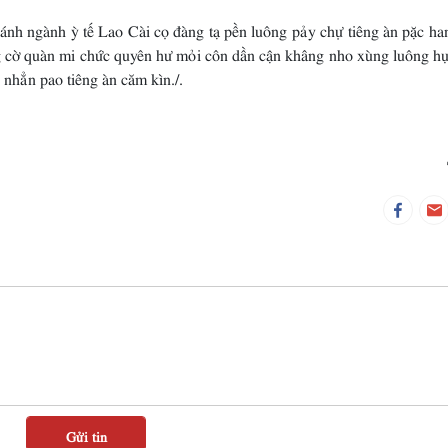
nh ngành ỳ tế Lao Cài cọ đàng tạ pền luông pảy chự tiêng àn pặc ha
 cờ quàn mi chức quyên hư mỏi côn dần cận khâng nho xùng luông hụ
 nhẳn pao tiêng àn căm kìn./.