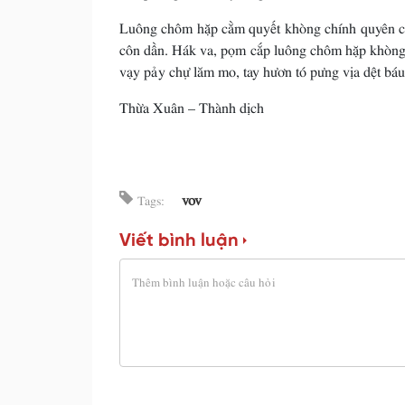
Luông chôm hặp cằm quyết khòng chính quyên cá
côn dần. Hák va, pọm cắp luông chôm hặp khòng
vạy pảy chự lăm mo, tay hươn tó pưng vịa dệt báu
Thừa Xuân – Thành dịch
vov
Tags:
Viết bình luận