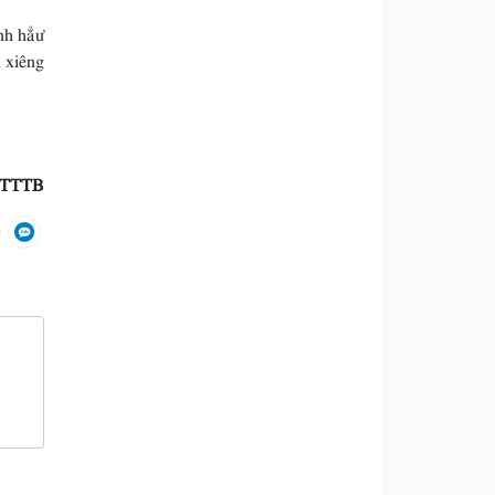
nh hẳư
 xiêng
TTTB