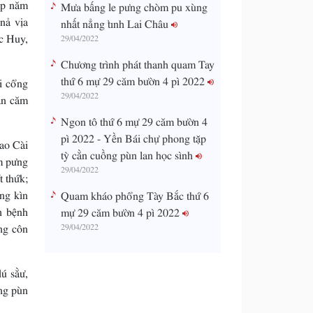
ấp năm
Mưa bấng le pưng chòm pu xùng
nả vịa
nhất nẳng tỉnh Lai Châu
c Huy,
29/04/2022
Chương trình phát thanh quam Tay
thứ 6 mự 29 căm bườn 4 pì 2022
i cổng
29/04/2022
àn căm
Ngon tô thứ 6 mự 29 căm bườn 4
pì 2022 - Yền Bái chự phong tặp
ao Cài
tỳ cằn cuồng pùn lan học sình
m pưng
29/04/2022
t thứk;
ng kìn
Quam kháo phổng Tày Bắc thứ 6
h bệnh
mự 29 căm bườn 4 pì 2022
ng côn
29/04/2022
ú sằư,
ông pùn