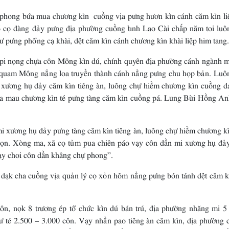
 phong bứa mua chương kìn cuồng vịa pưng hươn kìn cánh căm kìn li
26 cọ đàng đảy pưng địa phường cuồng tỉnh Lao Cài chấp năm toi luô
ắư pưng phổng cạ khài, dệt căm kìn cánh chương kìn khài liệp him tang.
pi nọng chựa côn Mông kìn dú, chính quyên địa phường cánh ngành m
 quam Mông nẳng loa truyền thành cánh nẳng pưng chu họp bản. Luô
i xương hụ đảy căm kìn tiêng àn, luông chự hiềm chương kìn cuồng d
bứa mau chương kìn té pưng tàng căm kìn cuồng pá. Lung Bùi Hồng An
i xương hụ đảy pưng tàng căm kìn tiêng àn, luông chự hiềm chương k
 họn. Xòng ma, xã cọ tủm pua chiên páo vạy côn dần mi xương hụ đả
ạy choi côn dần khâng chự phong”.
dạk cha cuồng vịa quản lý cọ xỏn hôm nẳng pưng bón tánh dệt căm k
n, nọk 8 trương ép tổ chức kìn dú bán trú, địa phường nhăng mi 5
ư té 2.500 – 3.000 côn. Vạy nhẳn pao tiêng àn căm kìn, địa phường 