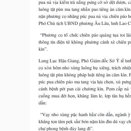
pua nả vịa kiểm trà nẳng pưng cờ sở dệt dượn, c
luông tặt pùn ma tang nhẳn pao tiêng àn căm kìn
nặn phương cọ nhăng púc pua nả vịa chiên páo 
Phó Chủ tịch UBND phương Âu Lâu, tỉnh Lao Cà
“Phương cọ tổ chức chiên páo quảng tụa toi lài 
thông tin điện tử khòng phương cánh xè chiên 
kìn”.
Lung Lục Hậu Giang, Phó Giám đốc Sở Ỳ tế tỉnh 
cọ xỏn hôm nho xùng luông hụ xiêng, trách nhi
luông tặt pùn khòng pháp luật tiêng àn căm kìn. 
púc pua chiên páo ma tang vịa lựa chọn, xủ pư
cánh bệnh pét pan cài chương kìn. Pọm cắp nả 
cuồng mua đét họn, khâng lăm le, lợp tăn hụ hề
dần:
“Vạy nho xùng pặc hanh hẳư côn dần, ngành ỳ t
khâng tọn tăm pẹk sằư bón nặm kìn đìn dú vạy ch
chự phong bệnh đảy lang đì”.