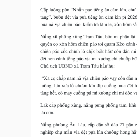
Cắp luông pùn “Nhẳn pao tiêng àn căm kìn, chự
tang”, bườn dệt vịa pưa tiêng àn căm kìn pì 20
pua nả vịa chiên páo, kiểm trà lăm le, xỏn hôm s
Nẳng xã phổng xùng Trạm Táu, bón mi phân lài 
quyên cọ xỏn hôm chiên páo toi quam Kèo cánh
chiên páo cốc chính lỏ chịk bók hẳư côn dần m
đét họn cánh tống páo vịa mi xương chi chuốp 
Chủ tịch UBND xã Trạm Táu hẳư hụ:
“Xã cọ chấp năm nả vịa chiên páo vạy côn dần m
luông, lưn xưa lỏ chươn kìn đíp cuồng mua đét
tàng hết, cò mạy cuồng pá mi xương chi mi độc v
Lák cắp phổng xùng, nẳng pưng phổng tắm, khù 
lài côn.
Nẳng phương Âu Lâu, cắp dần số dáo 27 păn cô
nghiệp chự mẳn vịa dệt pựa kìn chuông hong hẳ