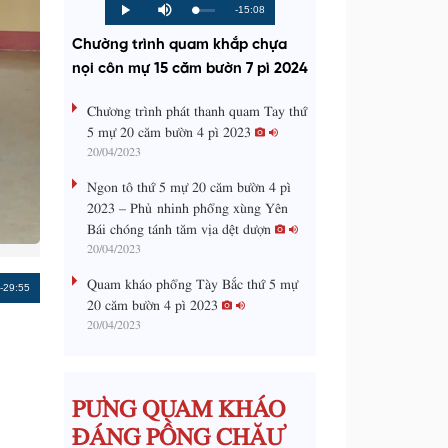
R
-15:08
L
P
P
M
o
r
l
u
a
o
a
t
e
Chường trình quam khắp chựa
d
g
y
e
e
r
d
e
nọi côn mự 15 căm bườn 7 pì 2024
m
:
s
0
s
%
:
a
Chương trình phát thanh quam Tay thứ
0
%
5 mự 20 căm bườn 4 pì 2023
i
20/04/2023
n
Ngon tô thứ 5 mự 20 căm bườn 4 pì
i
2023 – Phủ nhinh phổng xùng Yên
Bái chóng tánh tăm vịa dệt dượn
n
20/04/2023
g
Quam kháo phổng Tày Bắc thứ 5 mự
T
Remaining
-29:55
20 căm bườn 4 pì 2023
i
20/04/2023
Time
m
e
PƯNG QUAM KHÁO
ĐÁNG PỒNG CHĂƯ