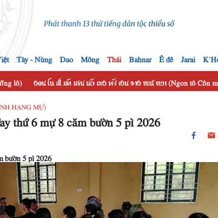
iệt
Tày - Nùng
Dao
Mông
Thái
Bahnar
Ê đê
Jarai
K'H
hổng lô)
ꪉꪮꪙ ꪶꪕ ꫛ ꪣꪀꪰ ꪣꪺꪙ ꪙꪒꪰ ꪹꪎꪉ ꪀꪚꪰ ꪹꪉꪙ ꪩꪱꪉ ꪪꪽ ꪬꪫꪱ (Ngon tô Côn
HANH HẠNG MỰ)
ay thứ 6 mự 8 căm bườn 5 pì 2026
m bườn 5 pì 2026